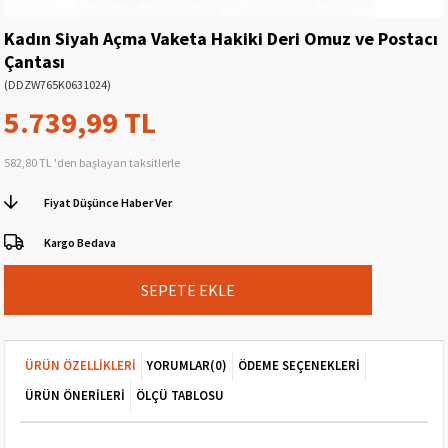
Kadın Siyah Açma Vaketa Hakiki Deri Omuz ve Postacı
Çantası
(DDZW765K0631024)
5.739,99 TL
582,80 TL
'den başlayan taksitlerle
Fiyat Düşünce Haber Ver
Kargo Bedava
ÜRÜN ÖZELLIKLERI
YORUMLAR
(0)
ÖDEME SEÇENEKLERI
ÜRÜN ÖNERILERI
ÖLÇÜ TABLOSU