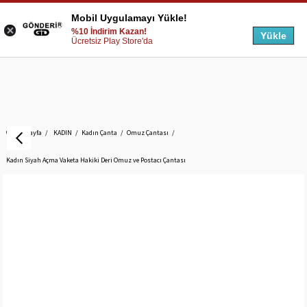
Mobil Uygulamayı Yükle!
%10 İndirim Kazan!
Yükle
Ücretsiz Play Store'da
Anasayfa
KADIN
Kadın Çanta
Omuz Çantası
Kadın Siyah Açma Vaketa Hakiki Deri Omuz ve Postacı Çantası