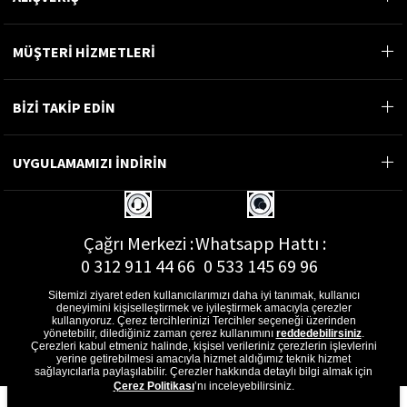
MÜŞTERİ HİZMETLERİ
BİZİ TAKİP EDİN
UYGULAMAMIZI İNDİRİN
Çağrı Merkezi :
Whatsapp Hattı :
0 312 911 44 66
0 533 145 69 96
Sitemizi ziyaret eden kullanıcılarımızı daha iyi tanımak, kullanıcı
deneyimini kişiselleştirmek ve iyileştirmek amacıyla çerezler
kullanıyoruz. Çerez tercihlerinizi Tercihler seçeneği üzerinden
yönetebilir, dilediğiniz zaman çerez kullanımını
reddedebilirsiniz
.
E-Posta Adresi :
Çerezleri kabul etmeniz halinde, kişisel verileriniz çerezlerin işlevlerini
musterihizmetleri@gon.com.tr
yerine getirebilmesi amacıyla hizmet aldığımız teknik hizmet
sağlayıcılarla paylaşılabilir. Çerezler hakkında detaylı bilgi almak için
Çerez Politikası
’nı inceleyebilirsiniz.