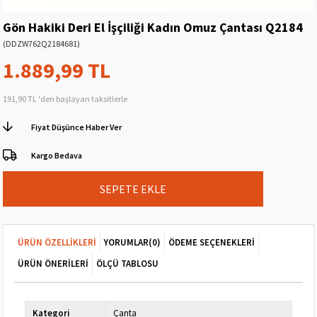
Gön Hakiki Deri El İşçiliği Kadın Omuz Çantası Q2184
(DDZW762Q2184681)
1.889,99 TL
191,90 TL
'den başlayan taksitlerle
Fiyat Düşünce Haber Ver
Kargo Bedava
ÜRÜN ÖZELLIKLERI
YORUMLAR
(0)
ÖDEME SEÇENEKLERI
ÜRÜN ÖNERILERI
ÖLÇÜ TABLOSU
Kategori
Çanta