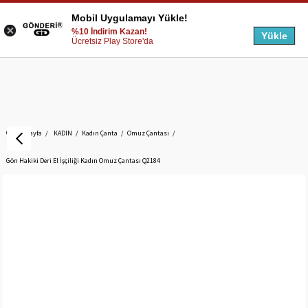
Mobil Uygulamayı Yükle!
%10 İndirim Kazan!
Yükle
Ücretsiz Play Store'da
Anasayfa
KADIN
Kadın Çanta
Omuz Çantası
Gön Hakiki Deri El İşçiliği Kadın Omuz Çantası Q2184