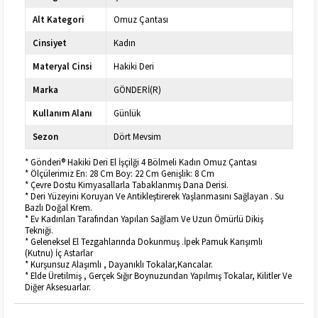
Alt Kategori
Omuz Çantası
Cinsiyet
Kadın
Materyal Cinsi
Hakiki Deri
Marka
GÖNDERİ(R)
Kullanım Alanı
Günlük
Sezon
Dört Mevsim
* Gönderi® Hakiki Deri El İşçilği 4 Bölmeli Kadın Omuz Çantası
* Ölçülerimiz En: 28 Cm Boy: 22 Cm Genişlik: 8 Cm
* Çevre Dostu Kimyasallarla Tabaklanmış Dana Derisi.
* Deri Yüzeyini Koruyan Ve Antikleştirerek Yaşlanmasını Sağlayan . Su
Bazlı Doğal Krem.
* Ev Kadınları Tarafından Yapılan Sağlam Ve Uzun Ömürlü Dikiş
Tekniği.
* Geleneksel El Tezgahlarında Dokunmuş .İpek Pamuk Karışımlı
(Kutnu) İç Astarlar
* Kurşunsuz Alaşımlı , Dayanıklı Tokalar,Kancalar.
* Elde Üretilmiş , Gerçek Sığır Boynuzundan Yapılmış Tokalar, Kilitler Ve
Diğer Aksesuarlar.