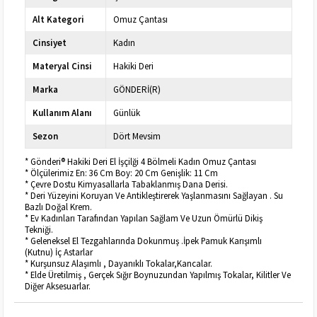
Alt Kategori
Omuz Çantası
Cinsiyet
Kadın
Materyal Cinsi
Hakiki Deri
Marka
GÖNDERİ(R)
Kullanım Alanı
Günlük
Sezon
Dört Mevsim
* Gönderi® Hakiki Deri El İşçilği 4 Bölmeli Kadın Omuz Çantası
* Ölçülerimiz En: 36 Cm Boy: 20 Cm Genişlik: 11 Cm
* Çevre Dostu Kimyasallarla Tabaklanmış Dana Derisi.
* Deri Yüzeyini Koruyan Ve Antikleştirerek Yaşlanmasını Sağlayan . Su
Bazlı Doğal Krem.
* Ev Kadınları Tarafından Yapılan Sağlam Ve Uzun Ömürlü Dikiş
Tekniği.
* Geleneksel El Tezgahlarında Dokunmuş .İpek Pamuk Karışımlı
(Kutnu) İç Astarlar
* Kurşunsuz Alaşımlı , Dayanıklı Tokalar,Kancalar.
* Elde Üretilmiş , Gerçek Sığır Boynuzundan Yapılmış Tokalar, Kilitler Ve
Diğer Aksesuarlar.