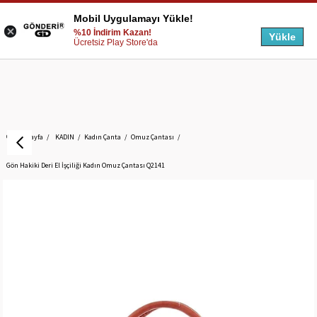
Mobil Uygulamayı Yükle!
%10 İndirim Kazan!
Yükle
Ücretsiz Play Store'da
Anasayfa
KADIN
Kadın Çanta
Omuz Çantası
Gön Hakiki Deri El İşçiliği Kadın Omuz Çantası Q2141