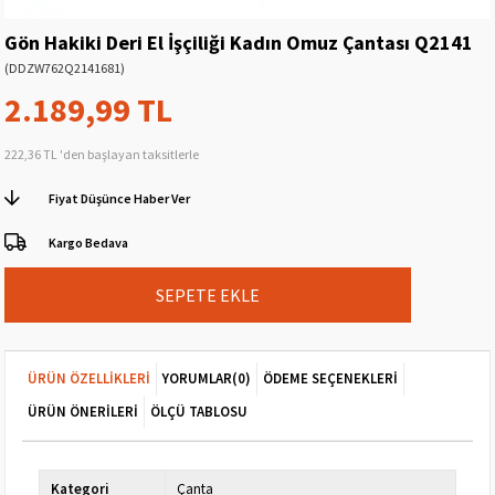
Gön Hakiki Deri El İşçiliği Kadın Omuz Çantası Q2141
(DDZW762Q2141681)
2.189,99 TL
222,36 TL
'den başlayan taksitlerle
Fiyat Düşünce Haber Ver
Kargo Bedava
ÜRÜN ÖZELLIKLERI
YORUMLAR
(0)
ÖDEME SEÇENEKLERI
ÜRÜN ÖNERILERI
ÖLÇÜ TABLOSU
Kategori
Çanta