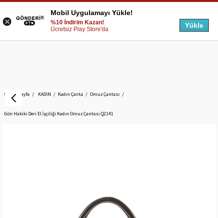
Mobil Uygulamayı Yükle!
%10 İndirim Kazan!
Yükle
Ücretsiz Play Store'da
Anasayfa
KADIN
Kadın Çanta
Omuz Çantası
Gön Hakiki Deri El İşçiliği Kadın Omuz Çantası Q2141