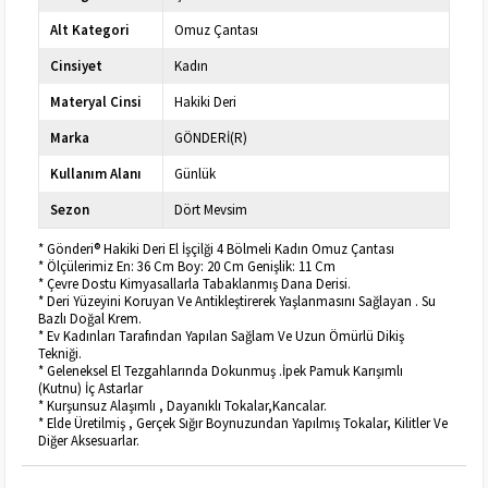
Alt Kategori
Omuz Çantası
Cinsiyet
Kadın
Materyal Cinsi
Hakiki Deri
Marka
GÖNDERİ(R)
Kullanım Alanı
Günlük
Sezon
Dört Mevsim
* Gönderi® Hakiki Deri El İşçilği 4 Bölmeli Kadın Omuz Çantası
* Ölçülerimiz En: 36 Cm Boy: 20 Cm Genişlik: 11 Cm
* Çevre Dostu Kimyasallarla Tabaklanmış Dana Derisi.
* Deri Yüzeyini Koruyan Ve Antikleştirerek Yaşlanmasını Sağlayan . Su
Bazlı Doğal Krem.
* Ev Kadınları Tarafından Yapılan Sağlam Ve Uzun Ömürlü Dikiş
Tekniği.
* Geleneksel El Tezgahlarında Dokunmuş .İpek Pamuk Karışımlı
(Kutnu) İç Astarlar
* Kurşunsuz Alaşımlı , Dayanıklı Tokalar,Kancalar.
* Elde Üretilmiş , Gerçek Sığır Boynuzundan Yapılmış Tokalar, Kilitler Ve
Diğer Aksesuarlar.