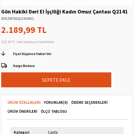
Gön Hakiki Deri El İşçiliği Kadın Omuz Çantası Q2141
(DDZW762Q2141001)
2.189,99 TL
222,36 TL
'den başlayan taksitlerle
Fiyat Düşünce Haber Ver
Kargo Bedava
ÜRÜN ÖZELLIKLERI
YORUMLAR
(0)
ÖDEME SEÇENEKLERI
ÜRÜN ÖNERILERI
ÖLÇÜ TABLOSU
Kategori
Çanta