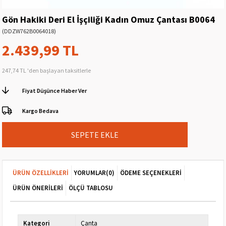
Gön Hakiki Deri El İşçiliği Kadın Omuz Çantası B0064
(DDZW762B0064018)
2.439,99 TL
247,74 TL
'den başlayan taksitlerle
Fiyat Düşünce Haber Ver
Kargo Bedava
ÜRÜN ÖZELLIKLERI
YORUMLAR
(0)
ÖDEME SEÇENEKLERI
ÜRÜN ÖNERILERI
ÖLÇÜ TABLOSU
Kategori
Çanta