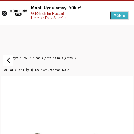
Mobil Uygulamayı Yükle!
%10 İndirim Kazan!
Yükle
Ücretsiz Play Store'da
Anasayfa
KADIN
Kadın Çanta
Omuz Çantası
Gön Hakiki Deri El İşçiliği Kadın Omuz Çantası B0064