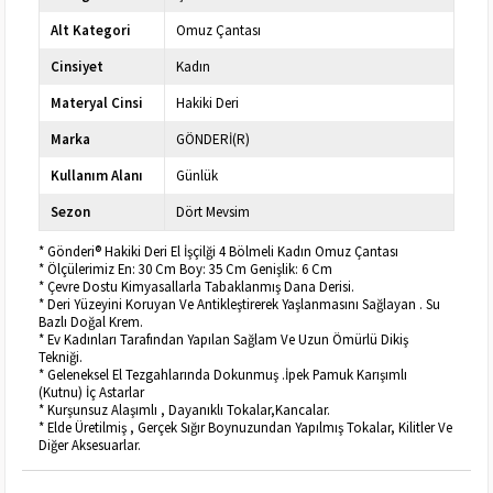
Alt Kategori
Omuz Çantası
Cinsiyet
Kadın
Materyal Cinsi
Hakiki Deri
Marka
GÖNDERİ(R)
Kullanım Alanı
Günlük
Sezon
Dört Mevsim
* Gönderi® Hakiki Deri El İşçilği 4 Bölmeli Kadın Omuz Çantası
* Ölçülerimiz En: 30 Cm Boy: 35 Cm Genişlik: 6 Cm
* Çevre Dostu Kimyasallarla Tabaklanmış Dana Derisi.
* Deri Yüzeyini Koruyan Ve Antikleştirerek Yaşlanmasını Sağlayan . Su
Bazlı Doğal Krem.
* Ev Kadınları Tarafından Yapılan Sağlam Ve Uzun Ömürlü Dikiş
Tekniği.
* Geleneksel El Tezgahlarında Dokunmuş .İpek Pamuk Karışımlı
(Kutnu) İç Astarlar
* Kurşunsuz Alaşımlı , Dayanıklı Tokalar,Kancalar.
* Elde Üretilmiş , Gerçek Sığır Boynuzundan Yapılmış Tokalar, Kilitler Ve
Diğer Aksesuarlar.