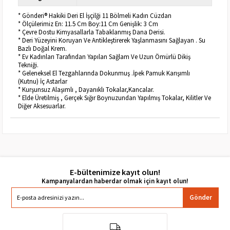
* Gönderi® Hakiki Deri El İşçilği 11 Bölmeli Kadın Cüzdan
* Ölçülerimiz En: 11.5 Cm Boy:11 Cm Genişlik: 3 Cm
* Çevre Dostu Kimyasallarla Tabaklanmış Dana Derisi.
* Deri Yüzeyini Koruyan Ve Antikleştirerek Yaşlanmasını Sağlayan . Su
Bazlı Doğal Krem.
* Ev Kadınları Tarafından Yapılan Sağlam Ve Uzun Ömürlü Dikiş
Tekniği.
* Geleneksel El Tezgahlarında Dokunmuş .İpek Pamuk Karışımlı
(Kutnu) İç Astarlar
* Kurşunsuz Alaşımlı , Dayanıklı Tokalar,Kancalar.
* Elde Üretilmiş , Gerçek Sığır Boynuzundan Yapılmış Tokalar, Kilitler Ve
Diğer Aksesuarlar.
E-bültenimize kayıt olun!
Gönder