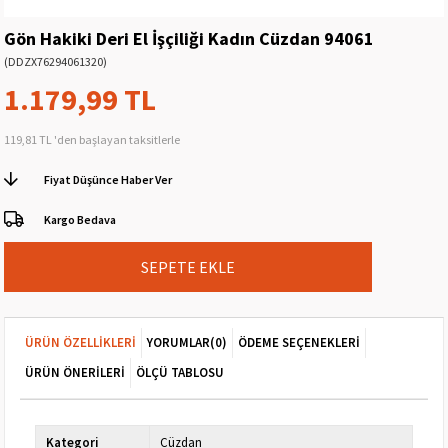
Gön Hakiki Deri El İşçiliği Kadın Cüzdan 94061
(DDZX76294061320)
1.179,99 TL
119,81 TL
'den başlayan taksitlerle
Fiyat Düşünce Haber Ver
Kargo Bedava
ÜRÜN ÖZELLIKLERI
YORUMLAR
(0)
ÖDEME SEÇENEKLERI
ÜRÜN ÖNERILERI
ÖLÇÜ TABLOSU
Kategori
Cüzdan