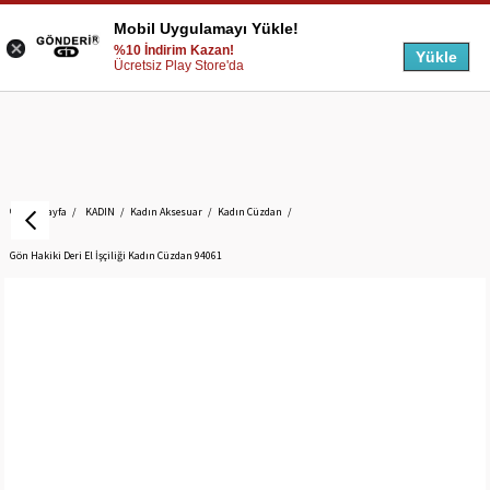
Mobil Uygulamayı Yükle!
%10 İndirim Kazan!
Yükle
Ücretsiz Play Store'da
Anasayfa
KADIN
Kadın Aksesuar
Kadın Cüzdan
Gön Hakiki Deri El İşçiliği Kadın Cüzdan 94061