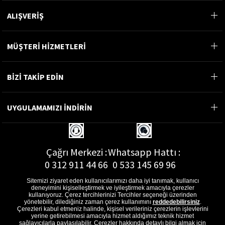
ALIŞVERİŞ
MÜŞTERİ HİZMETLERİ
BİZİ TAKİP EDİN
UYGULAMAMIZI İNDİRİN
Çağrı Merkezi :
Whatsapp Hattı :
0 312 911 44 66
0 533 145 69 96
Sitemizi ziyaret eden kullanıcılarımızı daha iyi tanımak, kullanıcı
deneyimini kişiselleştirmek ve iyileştirmek amacıyla çerezler
kullanıyoruz. Çerez tercihlerinizi Tercihler seçeneği üzerinden
yönetebilir, dilediğiniz zaman çerez kullanımını
reddedebilirsiniz
.
E-Posta Adresi :
Çerezleri kabul etmeniz halinde, kişisel verileriniz çerezlerin işlevlerini
musterihizmetleri@gon.com.tr
yerine getirebilmesi amacıyla hizmet aldığımız teknik hizmet
sağlayıcılarla paylaşılabilir. Çerezler hakkında detaylı bilgi almak için