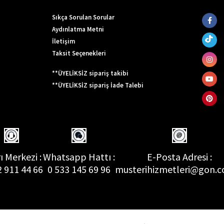
Sıkça Sorulan Sorular
Aydınlatma Metni
İletişim
Taksit Seçenekleri
**ÜYELİKSİZ sipariş takibi
**ÜYELİKSİZ sipariş İade Talebi
ı Merkezi :
Whatsapp Hattı :
E-Posta Adresi :
2 911 44 66
0 533 145 69 96
musterihizmetleri@gon.c