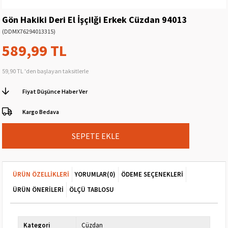
Gön Hakiki Deri El İşçilği Erkek Cüzdan 94013
(DDMX76294013315)
589,99 TL
59,90 TL
'den başlayan taksitlerle
Fiyat Düşünce Haber Ver
Kargo Bedava
ÜRÜN ÖZELLIKLERI
YORUMLAR
(0)
ÖDEME SEÇENEKLERI
ÜRÜN ÖNERILERI
ÖLÇÜ TABLOSU
Kategori
Cüzdan