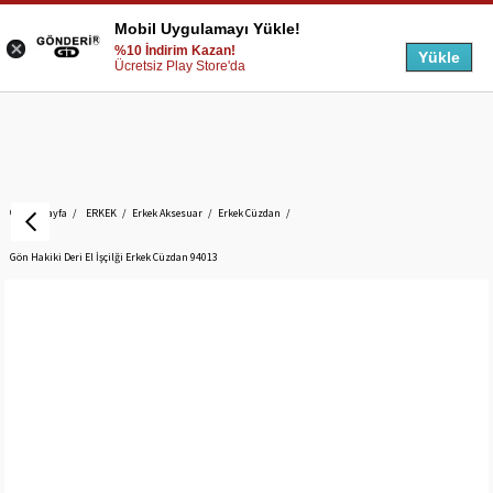
Mobil Uygulamayı Yükle!
%10 İndirim Kazan!
Yükle
Ücretsiz Play Store'da
Anasayfa
ERKEK
Erkek Aksesuar
Erkek Cüzdan
Gön Hakiki Deri El İşçilği Erkek Cüzdan 94013