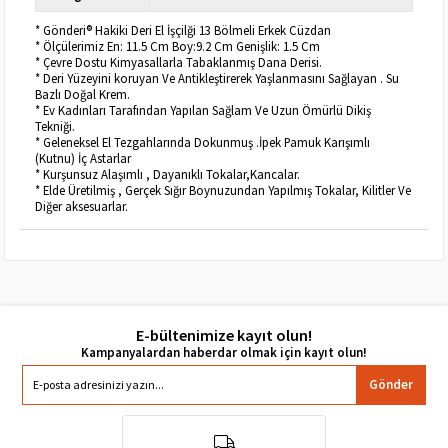
* Gönderi® Hakiki Deri El İşçilği 13 Bölmeli Erkek Cüzdan
* Ölçülerimiz En: 11.5 Cm Boy:9.2 Cm Genişlik: 1.5 Cm
* Çevre Dostu Kimyasallarla Tabaklanmış Dana Derisi.
* Deri Yüzeyini koruyan Ve Antikleştirerek Yaşlanmasını Sağlayan . Su
Bazlı Doğal Krem.
* Ev Kadınları Tarafından Yapılan Sağlam Ve Uzun Ömürlü Dikiş
Tekniği.
* Geleneksel El Tezgahlarında Dokunmuş .İpek Pamuk Karışımlı
(Kutnu) İç Astarlar
* Kurşunsuz Alaşımlı , Dayanıklı Tokalar,Kancalar.
* Elde Üretilmiş , Gerçek Sığır Boynuzundan Yapılmış Tokalar, Kilitler Ve
Diğer aksesuarlar.
E-bültenimize kayıt olun!
Gönder