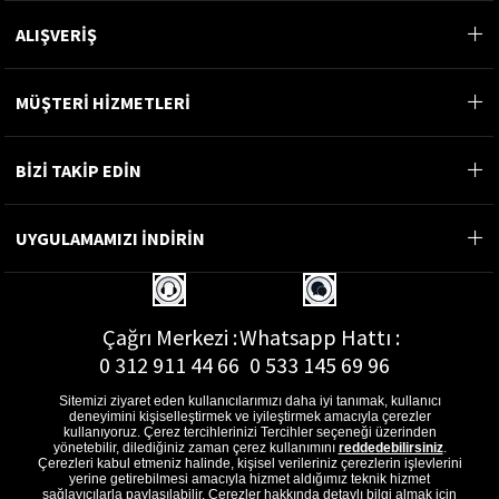
ALIŞVERİŞ
MÜŞTERİ HİZMETLERİ
BİZİ TAKİP EDİN
UYGULAMAMIZI İNDİRİN
Çağrı Merkezi :
Whatsapp Hattı :
0 312 911 44 66
0 533 145 69 96
Sitemizi ziyaret eden kullanıcılarımızı daha iyi tanımak, kullanıcı
deneyimini kişiselleştirmek ve iyileştirmek amacıyla çerezler
kullanıyoruz. Çerez tercihlerinizi Tercihler seçeneği üzerinden
yönetebilir, dilediğiniz zaman çerez kullanımını
reddedebilirsiniz
.
E-Posta Adresi :
Çerezleri kabul etmeniz halinde, kişisel verileriniz çerezlerin işlevlerini
musterihizmetleri@gon.com.tr
yerine getirebilmesi amacıyla hizmet aldığımız teknik hizmet
sağlayıcılarla paylaşılabilir. Çerezler hakkında detaylı bilgi almak için