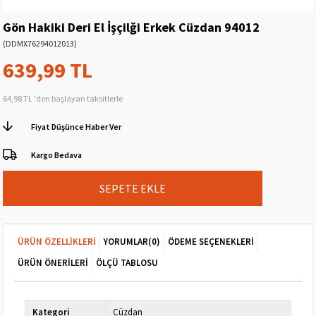
Gön Hakiki Deri El İşçilği Erkek Cüzdan 94012
(DDMX76294012013)
639,99 TL
64,98 TL
'den başlayan taksitlerle
Fiyat Düşünce Haber Ver
Kargo Bedava
ÜRÜN ÖZELLIKLERI
YORUMLAR
(0)
ÖDEME SEÇENEKLERI
ÜRÜN ÖNERILERI
ÖLÇÜ TABLOSU
Kategori
Cüzdan