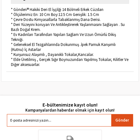
* Gönderi® Hakiki Deri El İşçilği 14 Bölmeli Erkek Cüzdan
* Ölçülerimiz En: 10 Cm Boy:12.5 Cm Genişlik: 1.5 Cm
* Çevre Dostu Kimyasallarla Tabaklanmış Dana Derisi.
* Deri Yüzeyini koruyan Ve Antikleştirerek Yaşlanmasını Sağlayan . Su
Bazlı Doğal Krem.
* Ev Kadınları Tarafından Yapılan Sağlam Ve Uzun Ömürlü Dikiş
Tekniği.
* Geleneksel El Tezgahlarında Dokunmuş .İpek Pamuk Karışımlı
(Kutnu) İç Astarlar
* Kurşunsuz Alaşımlı , Dayanıklı Tokalar,Kancalar.
* Elde Üretilmiş , Gerçek Sığır Boynuzundan Yapılmış Tokalar, Kilitler Ve
Diğer aksesuarlar.
E-bültenimize kayıt olun!
Gönder