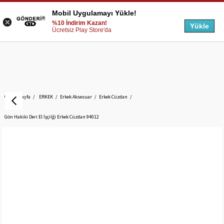
Mobil Uygulamayı Yükle!
%10 İndirim Kazan!
Yükle
Ücretsiz Play Store'da
Anasayfa
ERKEK
Erkek Aksesuar
Erkek Cüzdan
Gön Hakiki Deri El İşçilği Erkek Cüzdan 94012