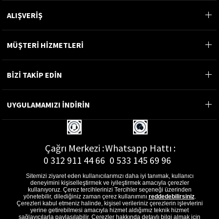
ALIŞVERİŞ
MÜŞTERİ HİZMETLERİ
BİZİ TAKİP EDİN
UYGULAMAMIZI İNDİRİN
Çağrı Merkezi :
Whatsapp Hattı :
0 312 911 44 66
0 533 145 69 96
Sitemizi ziyaret eden kullanıcılarımızı daha iyi tanımak, kullanıcı
deneyimini kişiselleştirmek ve iyileştirmek amacıyla çerezler
kullanıyoruz. Çerez tercihlerinizi Tercihler seçeneği üzerinden
yönetebilir, dilediğiniz zaman çerez kullanımını
reddedebilirsiniz
.
E-Posta Adresi :
Çerezleri kabul etmeniz halinde, kişisel verileriniz çerezlerin işlevlerini
musterihizmetleri@gon.com.tr
yerine getirebilmesi amacıyla hizmet aldığımız teknik hizmet
sağlayıcılarla paylaşılabilir. Çerezler hakkında detaylı bilgi almak için