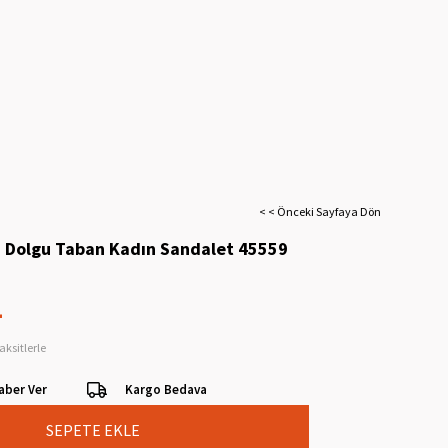
< < Önceki Sayfaya Dön
i Dolgu Taban Kadın Sandalet 45559
L
aksitlerle
aber Ver
Kargo Bedava