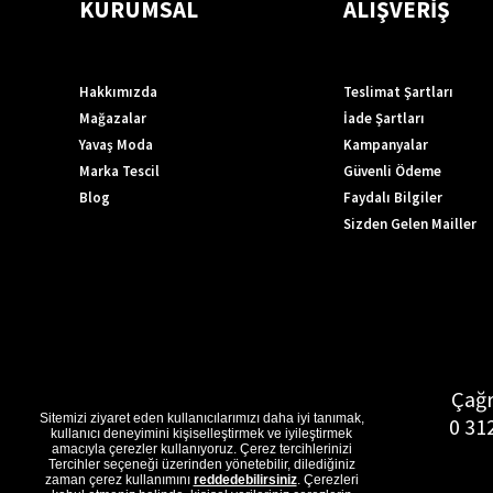
KURUMSAL
ALIŞVERİŞ
Hakkımızda
Teslimat Şartları
Mağazalar
İade Şartları
Yavaş Moda
Kampanyalar
Marka Tescil
Güvenli Ödeme
Blog
Faydalı Bilgiler
Sizden Gelen Mailler
Çağr
Sitemizi ziyaret eden kullanıcılarımızı daha iyi tanımak,
0 31
kullanıcı deneyimini kişiselleştirmek ve iyileştirmek
amacıyla çerezler kullanıyoruz. Çerez tercihlerinizi
Tercihler seçeneği üzerinden yönetebilir, dilediğiniz
zaman çerez kullanımını
reddedebilirsiniz
. Çerezleri