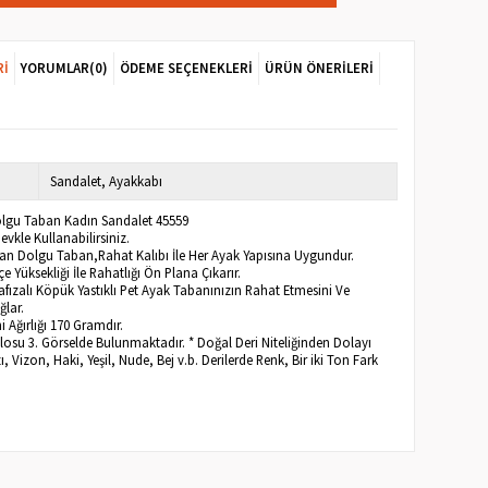
RI
YORUMLAR
(0)
ÖDEME SEÇENEKLERI
ÜRÜN ÖNERILERI
Sandalet
Ayakkabı
olgu Taban Kadın Sandalet 45559
vkle Kullanabilirsiniz.
tan Dolgu Taban,Rahat Kalıbı İle Her Ayak Yapısına Uygundur.
e Yüksekliği İle Rahatlığı Ön Plana Çıkarır.
afızalı Köpük Yastıklı Pet Ayak Tabanınızın Rahat Etmesini Ve
ğlar.
 Ağırlığı 170 Gramdır.
losu 3. Görselde Bulunmaktadır. * Doğal Deri Niteliğinden Dolayı
 Vizon, Haki, Yeşil, Nude, Bej v.b. Derilerde Renk, Bir iki Ton Fark