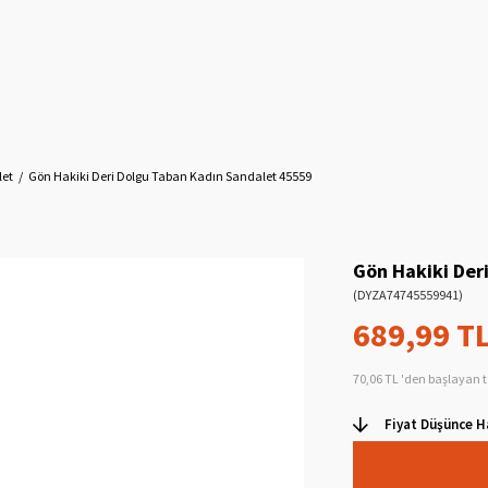
let
Gön Hakiki Deri Dolgu Taban Kadın Sandalet 45559
Gön Hakiki Der
(DYZA74745559941)
689,99 T
70,06 TL
'den başlayan t
Fiyat Düşünce H