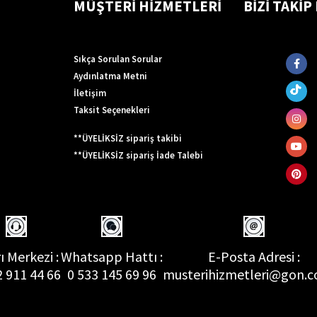
MÜŞTERİ HİZMETLERİ
BİZİ TAKİP
Sıkça Sorulan Sorular
Aydınlatma Metni
İletişim
Taksit Seçenekleri
**ÜYELİKSİZ sipariş takibi
**ÜYELİKSİZ sipariş İade Talebi
ı Merkezi :
Whatsapp Hattı :
E-Posta Adresi :
2 911 44 66
0 533 145 69 96
musterihizmetleri@gon.c