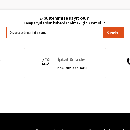
E-bültenimize kayıt olun!
Gönder
t
İptal & İade
Koşulsuz İade Hakkı