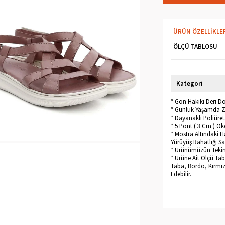
ÜRÜN ÖZELLIKLE
ÖLÇÜ TABLOSU
Kategori
* Gön Hakiki Deri D
* Günlük Yaşamda Ze
* Dayanaklı Poliüre
* 5 Pont ( 3 Cm ) Ökç
* Mostra Altındaki H
Yürüyüş Rahatlığı Sa
* Ürünümüzün Tekini
* Ürüne Ait Ölçü Tab
Taba, Bordo, Kırmızı,
Edebilir.