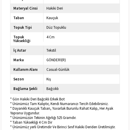
Materyal Cinsi
Hakiki Deri
Taban
Kauçuk
Topuk Tipi
Düz Topuklu
Topuk
4 Cm
Yüksekliği
İç Astar
Tekstil
Marka
GÖNDERİ(R)
Kullanım Alanı
Casual-Günlük
Sezon
Kış
Bağlama Şekli
Bağcıklı
* Gön Hakiki Deri Bağcıklı Erkek Bot
* Ürünümüz Tam Kalıptır, Kendi Numaranızı Tercih Edebilirsiniz.
* Dayanıklı Kauçuk Taban, Yuvarlak Burunlu Rahat Kalıp, Her Ayak
Yapısına Uygundur.
* Ürünümüzün Tekinin Ağırlığı 525 Gramdır.
* Taban Yüksekliği 4 Cm Dir
* Ürünümüz yerli Üretimdir Ve Birinci Sınıf Hakiki Deriden Üretilmiştir.