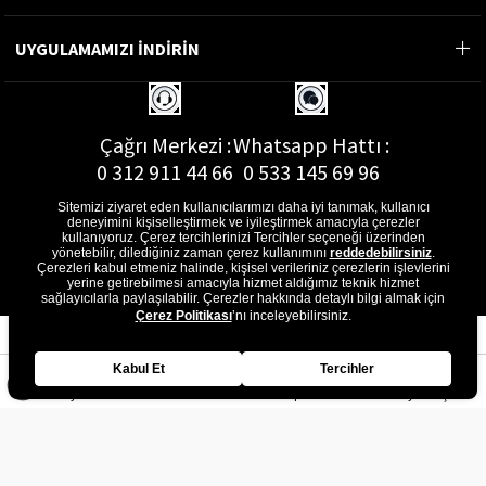
UYGULAMAMIZI İNDİRİN
Çağrı Merkezi :
Whatsapp Hattı :
0 312 911 44 66
0 533 145 69 96
Sitemizi ziyaret eden kullanıcılarımızı daha iyi tanımak, kullanıcı
deneyimini kişiselleştirmek ve iyileştirmek amacıyla çerezler
kullanıyoruz. Çerez tercihlerinizi Tercihler seçeneği üzerinden
yönetebilir, dilediğiniz zaman çerez kullanımını
reddedebilirsiniz
.
E-Posta Adresi :
Çerezleri kabul etmeniz halinde, kişisel verileriniz çerezlerin işlevlerini
musterihizmetleri@gon.com.tr
yerine getirebilmesi amacıyla hizmet aldığımız teknik hizmet
sağlayıcılarla paylaşılabilir. Çerezler hakkında detaylı bilgi almak için
Çerez Politikası
’nı inceleyebilirsiniz.
Kabul Et
Tercihler
Anasayfa
Favorilerim
Sepetim
Üye Girişi