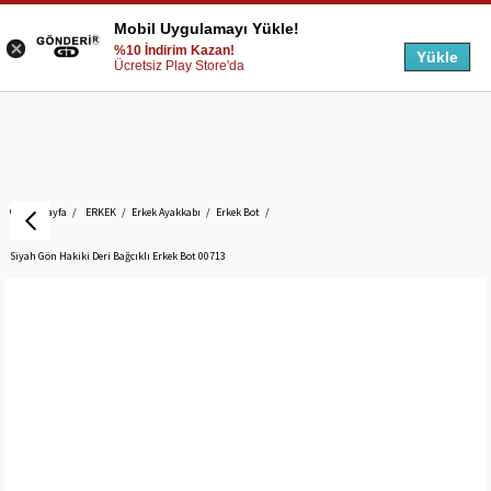
Mobil Uygulamayı Yükle!
%10 İndirim Kazan!
Yükle
Ücretsiz Play Store'da
Anasayfa
ERKEK
Erkek Ayakkabı
Erkek Bot
Siyah Gön Hakiki Deri Bağcıklı Erkek Bot 00713