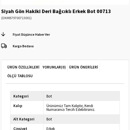
Siyah Gön Hakiki Deri Bağcıklı Erkek Bot 00713
(DKMB79700713001)
Fiyat Düşünce Haber Ver
Kargo Bedava
ÜRÜN ÖZELLIKLERI
YORUMLAR
(0)
ÜRÜN ÖNERILERI
ÖLÇÜ TABLOSU
Kategori
Bot
Kalıp
Ürünümüz Tam Kalıptır, Kendi
Numaranızı Tercih Edebilirsiniz.
Alt Kategori
Bot
Cinsiyet
Erkek