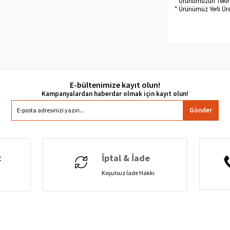
* Ürünümüzün Tekini
* Ürünümüz Yerli Üre
E-bültenimize kayıt olun!
Gönder
t
İptal & İade
Koşulsuz İade Hakkı