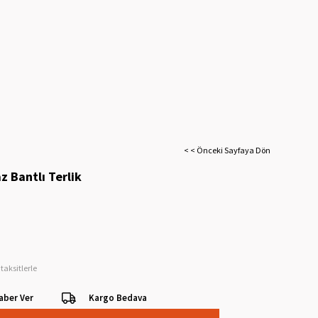
< < Önceki Sayfaya Dön
z Bantlı Terlik
taksitlerle
aber Ver
Kargo Bedava