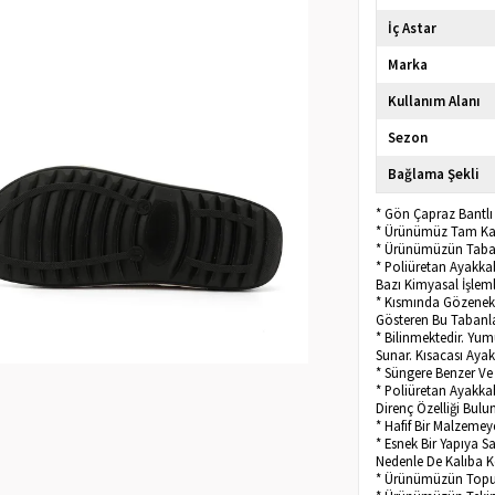
İç Astar
Marka
Kullanım Alanı
Sezon
Bağlama Şekli
* Gön Çapraz Bantlı 
* Ürünümüz Tam Kalı
* Ürünümüzün Taban
* Poliüretan Ayakkab
Bazı Kimyasal İşleml
* Kısmında Gözenekl
Gösteren Bu Tabanla
* Bilinmektedir. Yu
Sunar. Kısacası Aya
* Süngere Benzer Ve D
* Poliüretan Ayakka
Direnç Özelliği Bulu
* Hafif Bir Malzemeye
* Esnek Bir Yapıya 
Nedenle De Kalıba Kol
* Ürünümüzün Topuk