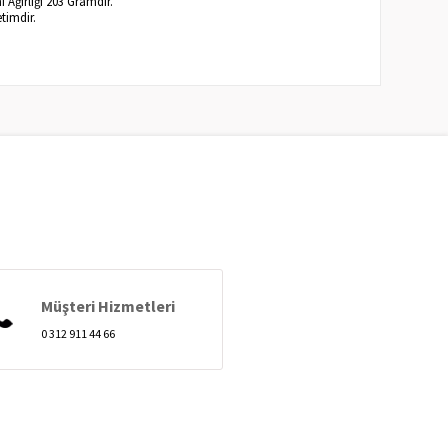
 Ağırlığı 203 Gramdır.
timdir.
Müşteri Hizmetleri
0 312 911 44 66