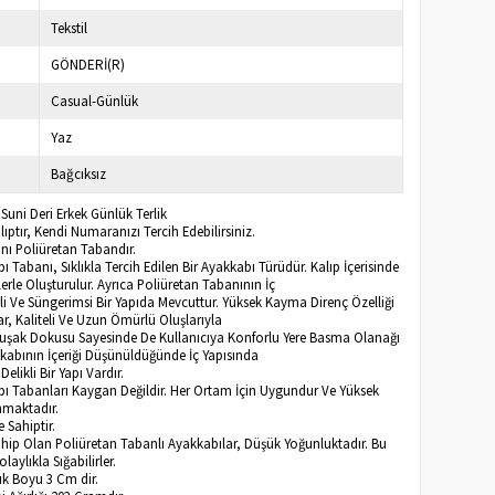
Tekstil
GÖNDERİ(R)
Casual-Günlük
Yaz
Bağcıksız
Suni Deri Erkek Günlük Terlik
ptır, Kendi Numaranızı Tercih Edebilirsiniz.
ı Poliüretan Tabandır.
ı Tabanı, Sıklıkla Tercih Edilen Bir Ayakkabı Türüdür. Kalıp İçerisinde
erle Oluşturulur. Ayrıca Poliüretan Tabanının İç
i Ve Süngerimsi Bir Yapıda Mevcuttur. Yüksek Kayma Direnç Özelliği
r, Kaliteli Ve Uzun Ömürlü Oluşlarıyla
muşak Dokusu Sayesinde De Kullanıcıya Konforlu Yere Basma Olanağı
kkabının İçeriği Düşünüldüğünde İç Yapısında
elikli Bir Yapı Vardır.
bı Tabanları Kaygan Değildir. Her Ortam İçin Uygundur Ve Yüksek
nmaktadır.
 Sahiptir.
Sahip Olan Poliüretan Tabanlı Ayakkabılar, Düşük Yoğunluktadır. Bu
aylıkla Sığabilirler.
 Boyu 3 Cm dir.