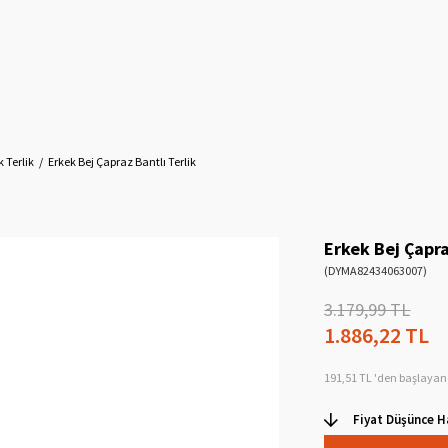
k Terlik
Erkek Bej Çapraz Bantlı Terlik
Erkek Bej Çapra
(DYMA82434063007)
3.179,99 TL
1.886,22 TL
191,51 TL
'den başlayan 
Fiyat Düşünce H