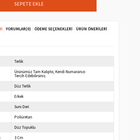
RI
YORUMLAR
(0)
ÖDEME SEÇENEKLERI
ÜRÜN ÖNERILERI
Terlik
Ürünümüz Tam Kalıptır, Kendi Numaranızı
Tercih Edebilirsiniz.
Düz Terlik
Erkek
Suni Deri
Poliüretan
Düz Topuklu
i
3 Cm