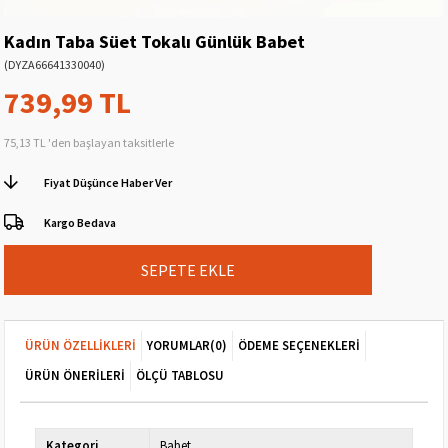
Kadın Taba Süet Tokalı Günlük Babet
(DYZA66641330040)
739,99 TL
75,13 TL
'den başlayan taksitlerle
Fiyat Düşünce Haber Ver
Kargo Bedava
ÜRÜN ÖZELLIKLERI
YORUMLAR
(0)
ÖDEME SEÇENEKLERI
ÜRÜN ÖNERILERI
ÖLÇÜ TABLOSU
Kategori
Babet