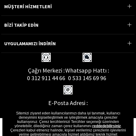
MÜŞTERİ HİZMETLERİ
BİZİ TAKİP EDİN
UYGULAMAMIZI İNDİRİN
Çağrı Merkezi :
Whatsapp Hattı :
0 312 911 44 66
0 533 145 69 96
E-Posta Adresi :
musterihizmetleri@gon.com.tr
Sitemizi ziyaret eden kullanıcılarımızı daha iyi tanımak, kullanıcı
deneyimini kişiselleştirmek ve iyileştirmek amacıyla çerezler
kullanıyoruz. Çerez tercihlerinizi Tercihler seçeneği üzerinden
yönetebilir, dilediğiniz zaman çerez kullanımını
reddedebilirsiniz
.
Çerezleri kabul etmeniz halinde, kişisel verileriniz çerezlerin işlevlerini
yerine getirebilmesi amacıyla hizmet aldığımız teknik hizmet