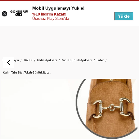
Mobil Uygulamayı Yükle!
%10 İndirim Kazan!
Yükle
Ücretsiz Play Store'da
Anasayfa
KADIN
Kadın Ayakkabı
Kadın Günlük Ayakkabı
Babet
Kadın Taba Süet Tokalı Günlük Babet