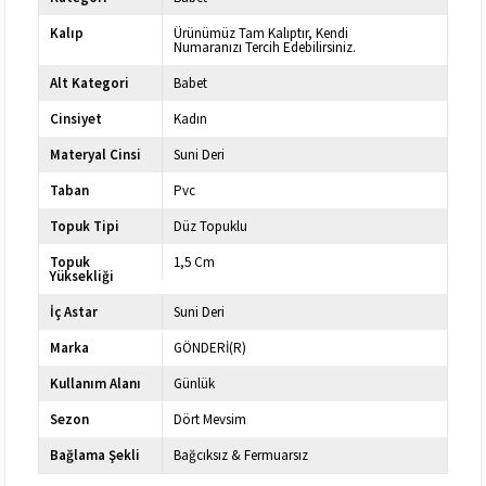
Kalıp
Ürünümüz Tam Kalıptır, Kendi
Numaranızı Tercih Edebilirsiniz.
Alt Kategori
Babet
Cinsiyet
Kadın
Materyal Cinsi
Suni Deri
Taban
Pvc
Topuk Tipi
Düz Topuklu
Topuk
1,5 Cm
Yüksekliği
İç Astar
Suni Deri
Marka
GÖNDERİ(R)
Kullanım Alanı
Günlük
Sezon
Dört Mevsim
Bağlama Şekli
Bağcıksız & Fermuarsız