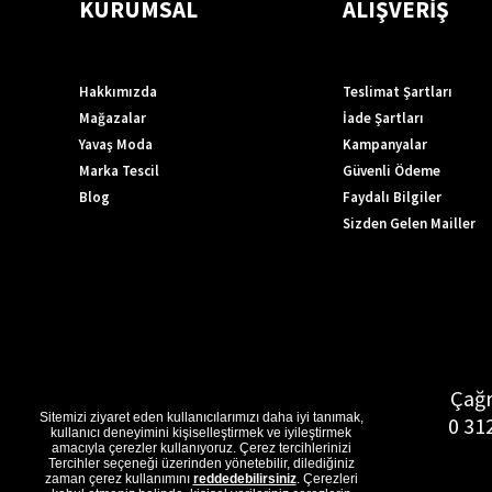
KURUMSAL
ALIŞVERİŞ
Hakkımızda
Teslimat Şartları
Mağazalar
İade Şartları
Yavaş Moda
Kampanyalar
Marka Tescil
Güvenli Ödeme
Blog
Faydalı Bilgiler
Sizden Gelen Mailler
Çağr
Sitemizi ziyaret eden kullanıcılarımızı daha iyi tanımak,
0 31
kullanıcı deneyimini kişiselleştirmek ve iyileştirmek
amacıyla çerezler kullanıyoruz. Çerez tercihlerinizi
Tercihler seçeneği üzerinden yönetebilir, dilediğiniz
zaman çerez kullanımını
reddedebilirsiniz
. Çerezleri