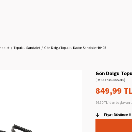
ndalet
Topuklu Sandalet
Gön Dolgu Topuklu Kadın Sandalet 40405
Gön Dolgu Topu
(DYZA77340405010)
849,99 T
86,30 TL
'den başlayan t
Fiyat Düşünce H