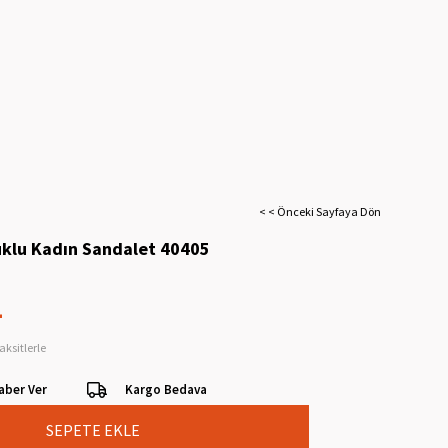
< < Önceki Sayfaya Dön
klu Kadın Sandalet 40405
L
aksitlerle
aber Ver
Kargo Bedava