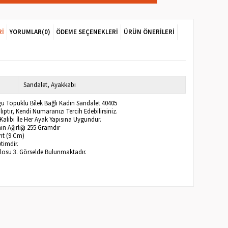
RI
YORUMLAR
(0)
ÖDEME SEÇENEKLERI
ÜRÜN ÖNERILERI
Sandalet
Ayakkabı
gu Topuklu Bilek Bağlı Kadın Sandalet 40405
ptır, Kendi Numaranızı Tercih Edebilirsiniz.
Kalıbı İle Her Ayak Yapısına Uygundur.
n Ağırlığı 255 Gramdır
nt (9 Cm)
timdir.
blosu 3. Görselde Bulunmaktadır.