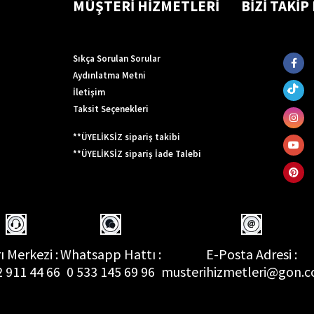
MÜŞTERİ HİZMETLERİ
BİZİ TAKİP
Sıkça Sorulan Sorular
Aydınlatma Metni
İletişim
Taksit Seçenekleri
**ÜYELİKSİZ sipariş takibi
**ÜYELİKSİZ sipariş İade Talebi
ı Merkezi :
Whatsapp Hattı :
E-Posta Adresi :
2 911 44 66
0 533 145 69 96
musterihizmetleri@gon.c