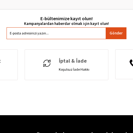
E-bültenimize kayıt olun!
Gönder
t
İptal & İade
Koşulsuz İade Hakkı