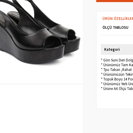
ÜRÜN ÖZELLIKLE
ÖLÇÜ TABLOSU
Kategori
* Gön Suni Deri Dol
* Ürünümüz Tam Kalı
* Tpu Taban ,Rahat 
* Ürünümüzün Tekini
* Topuk Boyu 14 Po
* Ürünümüz Yerli Üre
* Ürüne Ait Ölçü Ta