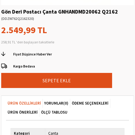
Gön Deri Postacı Çanta GNHANDMD20062 Q2162
(DDZW762Q2162320)
2.549,99 TL
258,91 TL
'den başlayan taksitlerle
Fiyat Düşünce Haber Ver
Kargo Bedava
ÜRÜN ÖZELLIKLERI
YORUMLAR
(0)
ÖDEME SEÇENEKLERI
ÜRÜN ÖNERILERI
ÖLÇÜ TABLOSU
Kategori
Çanta