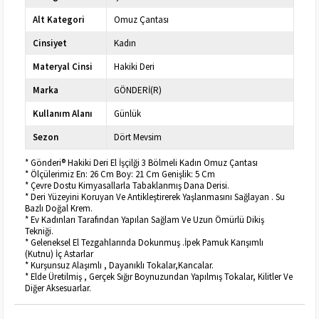
Alt Kategori
Omuz Çantası
Cinsiyet
Kadın
Materyal Cinsi
Hakiki Deri
Marka
GÖNDERİ(R)
Kullanım Alanı
Günlük
Sezon
Dört Mevsim
* Gönderi® Hakiki Deri El İşçilği 3 Bölmeli Kadın Omuz Çantası
* Ölçülerimiz En: 26 Cm Boy: 21 Cm Genişlik: 5 Cm
* Çevre Dostu Kimyasallarla Tabaklanmış Dana Derisi.
* Deri Yüzeyini Koruyan Ve Antikleştirerek Yaşlanmasını Sağlayan . Su
Bazlı Doğal Krem.
* Ev Kadınları Tarafından Yapılan Sağlam Ve Uzun Ömürlü Dikiş
Tekniği.
* Geleneksel El Tezgahlarında Dokunmuş .İpek Pamuk Karışımlı
(Kutnu) İç Astarlar
* Kurşunsuz Alaşımlı , Dayanıklı Tokalar,Kancalar.
* Elde Üretilmiş , Gerçek Sığır Boynuzundan Yapılmış Tokalar, Kilitler Ve
Diğer Aksesuarlar.