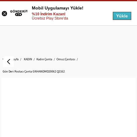
Mobil Uygulamayı Yükle!
%10 İndirim Kazan!
Yükle
Ücretsiz Play Store'da
Anasayfa
KADIN
Kadın Çanta
Omuz Çantası
Gön Deri Postacı Çanta GNHANDMD20062 Q2162