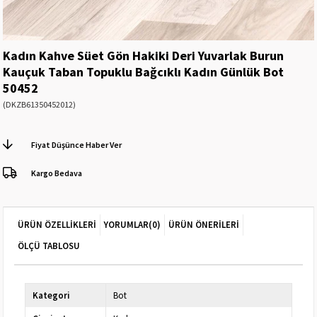
Kadın Kahve Süet Gön Hakiki Deri Yuvarlak Burun
Kauçuk Taban Topuklu Bağcıklı Kadın Günlük Bot
50452
(DKZB61350452012)
Fiyat Düşünce Haber Ver
Kargo Bedava
ÜRÜN ÖZELLIKLERI
YORUMLAR
(0)
ÜRÜN ÖNERILERI
ÖLÇÜ TABLOSU
Kategori
Bot