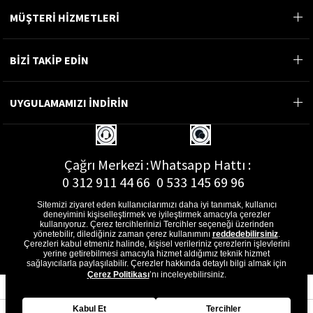
MÜŞTERİ HİZMETLERİ
BİZİ TAKİP EDİN
UYGULAMAMIZI İNDİRİN
Çağrı Merkezi :
Whatsapp Hattı :
0 312 911 44 66
0 533 145 69 96
Sitemizi ziyaret eden kullanıcılarımızı daha iyi tanımak, kullanıcı
deneyimini kişiselleştirmek ve iyileştirmek amacıyla çerezler
kullanıyoruz. Çerez tercihlerinizi Tercihler seçeneği üzerinden
yönetebilir, dilediğiniz zaman çerez kullanımını
reddedebilirsiniz
.
E-Posta Adresi :
Çerezleri kabul etmeniz halinde, kişisel verileriniz çerezlerin işlevlerini
musterihizmetleri@gon.com.tr
yerine getirebilmesi amacıyla hizmet aldığımız teknik hizmet
sağlayıcılarla paylaşılabilir. Çerezler hakkında detaylı bilgi almak için
Çerez Politikası
’nı inceleyebilirsiniz.
Kabul Et
Tercihler