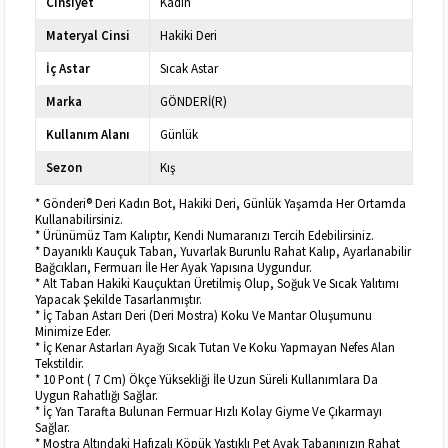
Cinsiyet
Kadın
Materyal Cinsi
Hakiki Deri
İç Astar
Sıcak Astar
Marka
GÖNDERİ(R)
Kullanım Alanı
Günlük
Sezon
Kış
* Gönderi® Deri Kadın Bot, Hakiki Deri, Günlük Yaşamda Her Ortamda
Kullanabilirsiniz.
* Ürünümüz Tam Kalıptır, Kendi Numaranızı Tercih Edebilirsiniz.
* Dayanıklı Kauçuk Taban, Yuvarlak Burunlu Rahat Kalıp, Ayarlanabilir
Bağcıkları, Fermuarı İle Her Ayak Yapısına Uygundur.
* Alt Taban Hakiki Kauçuktan Üretilmiş Olup, Soğuk Ve Sıcak Yalıtımı
Yapacak Şekilde Tasarlanmıştır.
* İç Taban Astarı Deri (Deri Mostra) Koku Ve Mantar Oluşumunu
Minimize Eder.
* İç Kenar Astarları Ayağı Sıcak Tutan Ve Koku Yapmayan Nefes Alan
Tekstildir.
* 10 Pont ( 7 Cm) Ökçe Yüksekliği İle Uzun Süreli Kullanımlara Da
Uygun Rahatlığı Sağlar.
* İç Yan Tarafta Bulunan Fermuar Hızlı Kolay Giyme Ve Çıkarmayı
Sağlar.
* Mostra Altındaki Hafızalı Köpük Yastıklı Pet Ayak Tabanınızın Rahat