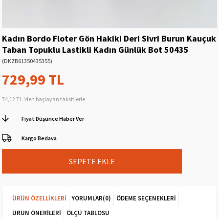
Kadın Bordo Floter Gön Hakiki Deri Sivri Burun Kauçuk
Taban Topuklu Lastikli Kadın Günlük Bot 50435
(DKZB61350435355)
729,99 TL
74,12 TL
'den başlayan taksitlerle
Fiyat Düşünce Haber Ver
Kargo Bedava
ÜRÜN ÖZELLIKLERI
YORUMLAR
(0)
ÖDEME SEÇENEKLERI
ÜRÜN ÖNERILERI
ÖLÇÜ TABLOSU