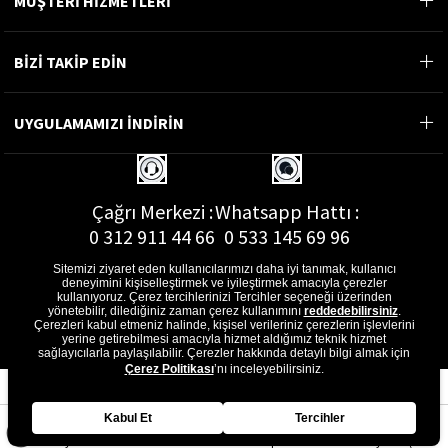
MÜŞTERİ HİZMETLERİ
BİZİ TAKİP EDİN
UYGULAMAMIZI İNDİRİN
Çağrı Merkezi :
Whatsapp Hattı :
0 312 911 44 66
0 533 145 69 96
Sitemizi ziyaret eden kullanıcılarımızı daha iyi tanımak, kullanıcı
deneyimini kişiselleştirmek ve iyileştirmek amacıyla çerezler
kullanıyoruz. Çerez tercihlerinizi Tercihler seçeneği üzerinden
yönetebilir, dilediğiniz zaman çerez kullanımını
reddedebilirsiniz
.
E-Posta Adresi :
Çerezleri kabul etmeniz halinde, kişisel verileriniz çerezlerin işlevlerini
musterihizmetleri@gon.com.tr
yerine getirebilmesi amacıyla hizmet aldığımız teknik hizmet
sağlayıcılarla paylaşılabilir. Çerezler hakkında detaylı bilgi almak için
Çerez Politikası
’nı inceleyebilirsiniz.
Kabul Et
Tercihler
Anasayfa
Favorilerim
Sepetim
Üye Girişi