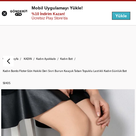
Mobil Uygulamayı Yükle!
%10 İndirim Kazan!
Yükle
Ücretsiz Play Store'da
Anasayfa
KADIN
Kadın Ayakkabı
Kadın Bot
Kadın Bordo Floter Gön Hakiki Deri Sivri Burun Kauçuk Taban Topuklu Lastikli Kadın Günlük Bot
50435