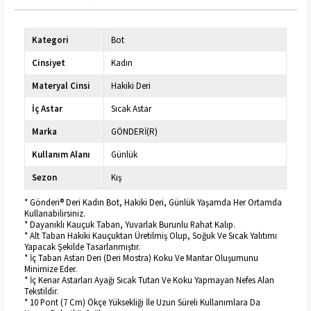
Kategori
Bot
Cinsiyet
Kadın
Materyal Cinsi
Hakiki Deri
İç Astar
Sıcak Astar
Marka
GÖNDERİ(R)
Kullanım Alanı
Günlük
Sezon
Kış
* Gönderi® Deri Kadın Bot, Hakiki Deri, Günlük Yaşamda Her Ortamda
Kullanabilirsiniz.
* Dayanıklı Kauçuk Taban, Yuvarlak Burunlu Rahat Kalıp.
* Alt Taban Hakiki Kauçuktan Üretilmiş Olup, Soğuk Ve Sıcak Yalıtımı
Yapacak Şekilde Tasarlanmıştır.
* İç Taban Astarı Deri (Deri Mostra) Koku Ve Mantar Oluşumunu
Minimize Eder.
* İç Kenar Astarları Ayağı Sıcak Tutan Ve Koku Yapmayan Nefes Alan
Tekstildir.
* 10 Pont (7 Cm) Ökçe Yüksekliği İle Uzun Süreli Kullanımlara Da