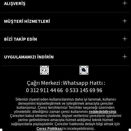
ALIŞVERİŞ
MÜŞTERİ HİZMETLERİ
BİZİ TAKİP EDİN
UYGULAMAMIZI İNDİRİN
Çağrı Merkezi :
Whatsapp Hattı :
0 312 911 44 66
0 533 145 69 96
Sitemizi ziyaret eden kullanıcılarımızı daha iyi tanımak, kullanıcı
deneyimini kişiselleştirmek ve iyileştirmek amacıyla çerezler
kullanıyoruz. Çerez tercihlerinizi Tercihler seçeneği üzerinden
yönetebilir, dilediğiniz zaman çerez kullanımını
reddedebilirsiniz
.
E-Posta Adresi :
Çerezleri kabul etmeniz halinde, kişisel verileriniz çerezlerin işlevlerini
musterihizmetleri@gon.com.tr
yerine getirebilmesi amacıyla hizmet aldığımız teknik hizmet
sağlayıcılarla paylaşılabilir. Çerezler hakkında detaylı bilgi almak için
Çerez Politikası
’nı inceleyebilirsiniz.