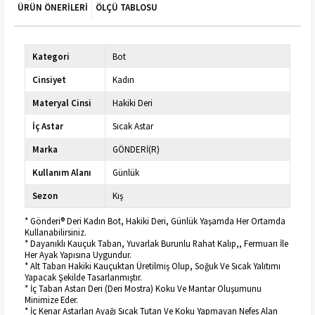
ÜRÜN ÖNERILERI
ÖLÇÜ TABLOSU
Kategori
Bot
Cinsiyet
Kadın
Materyal Cinsi
Hakiki Deri
İç Astar
Sıcak Astar
Marka
GÖNDERİ(R)
Kullanım Alanı
Günlük
Sezon
Kış
* Gönderi® Deri Kadın Bot, Hakiki Deri, Günlük Yaşamda Her Ortamda
Kullanabilirsiniz.
* Dayanıklı Kauçuk Taban, Yuvarlak Burunlu Rahat Kalıp,, Fermuarı İle
Her Ayak Yapısına Uygundur.
* Alt Taban Hakiki Kauçuktan Üretilmiş Olup, Soğuk Ve Sıcak Yalıtımı
Yapacak Şekilde Tasarlanmıştır.
* İç Taban Astarı Deri (Deri Mostra) Koku Ve Mantar Oluşumunu
Minimize Eder.
* İç Kenar Astarları Ayağı Sıcak Tutan Ve Koku Yapmayan Nefes Alan