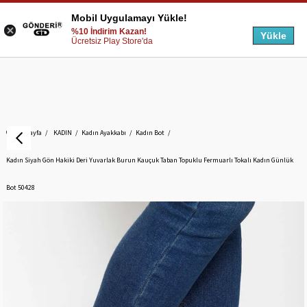
Mobil Uygulamayı Yükle!
%10 İndirim Kazan!
Yükle
Ücretsiz Play Store'da
Anasayfa
KADIN
Kadın Ayakkabı
Kadın Bot
Kadın Siyah Gön Hakiki Deri Yuvarlak Burun Kauçuk Taban Topuklu Fermuarlı Tokalı Kadın Günlük
Bot 50428