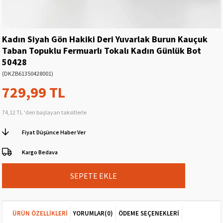
Kadın Siyah Gön Hakiki Deri Yuvarlak Burun Kauçuk
Taban Topuklu Fermuarlı Tokalı Kadın Günlük Bot
50428
(DKZB61350428001)
729,99 TL
74,12 TL
'den başlayan taksitlerle
Fiyat Düşünce Haber Ver
Kargo Bedava
ÜRÜN ÖZELLIKLERI
YORUMLAR
(0)
ÖDEME SEÇENEKLERI