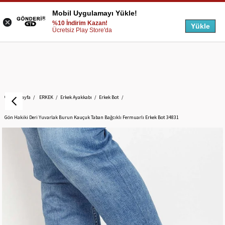
Mobil Uygulamayı Yükle!
%10 İndirim Kazan!
Yükle
Ücretsiz Play Store'da
Anasayfa
ERKEK
Erkek Ayakkabı
Erkek Bot
Gön Hakiki Deri Yuvarlak Burun Kauçuk Taban Bağcıklı Fermuarlı Erkek Bot 34831