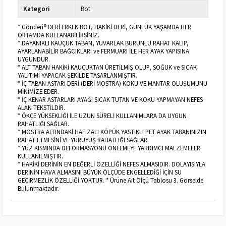
Kategori
Bot
* Gönderi® DERİ ERKEK BOT, HAKİKİ DERİ, GÜNLÜK YAŞAMDA HER
ORTAMDA KULLANABİLİRSİNİZ.
* DAYANIKLI KAUÇUK TABAN, YUVARLAK BURUNLU RAHAT KALIP,
AYARLANABİLİR BAĞCIKLARI ve FERMUARI İLE HER AYAK YAPISINA
UYGUNDUR.
* ALT TABAN HAKİKİ KAUÇUKTAN ÜRETİLMİŞ OLUP, SOĞUK ve SICAK
YALITIMI YAPACAK ŞEKİLDE TASARLANMIŞTIR.
* İÇ TABAN ASTARI DERİ (DERİ MOSTRA) KOKU VE MANTAR OLUŞUMUNU
MİNİMİZE EDER.
* İÇ KENAR ASTARLARI AYAĞI SICAK TUTAN VE KOKU YAPMAYAN NEFES
ALAN TEKSTİLDİR.
* ÖKÇE YÜKSEKLİĞİ İLE UZUN SÜRELİ KULLANIMLARA DA UYGUN
RAHATLIĞI SAĞLAR.
* MOSTRA ALTINDAKİ HAFIZALI KÖPÜK YASTIKLI PET AYAK TABANINIZIN
RAHAT ETMESİNİ VE YÜRÜYÜŞ RAHATLIĞI SAĞLAR.
* YÜZ KISMINDA DEFORMASYONU ÖNLEMEYE YARDIMCI MALZEMELER
KULLANILMIŞTIR.
* HAKİKİ DERİNİN EN DEĞERLİ ÖZELLİĞİ NEFES ALMASIDIR. DOLAYISIYLA
DERİNİN HAVA ALMASINI BÜYÜK ÖLÇÜDE ENGELLEDİĞİ İÇİN SU
GEÇİRMEZLİK ÖZELLİĞİ YOKTUR. * Ürüne Ait Ölçü Tablosu 3. Görselde
Bulunmaktadır.