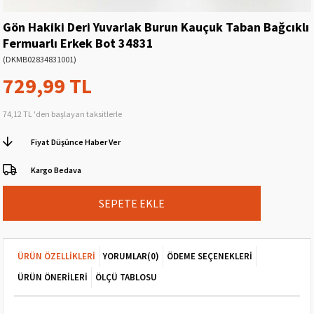
Gön Hakiki Deri Yuvarlak Burun Kauçuk Taban Bağcıklı
Fermuarlı Erkek Bot 34831
(DKMB02834831001)
729,99 TL
74,12 TL
'den başlayan taksitlerle
Fiyat Düşünce Haber Ver
Kargo Bedava
ÜRÜN ÖZELLIKLERI
YORUMLAR
(0)
ÖDEME SEÇENEKLERI
ÜRÜN ÖNERILERI
ÖLÇÜ TABLOSU