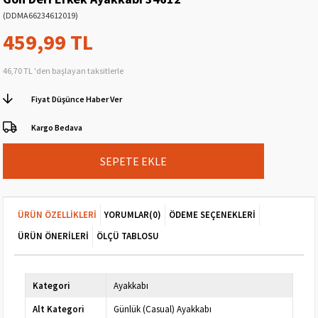
(DDMA66234612019)
459,99 TL
46,70 TL
'den başlayan taksitlerle
Fiyat Düşünce Haber Ver
Kargo Bedava
ÜRÜN ÖZELLIKLERI
YORUMLAR
(0)
ÖDEME SEÇENEKLERI
ÜRÜN ÖNERILERI
ÖLÇÜ TABLOSU
Kategori
Ayakkabı
Alt Kategori
Günlük (Casual) Ayakkabı