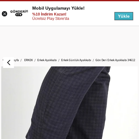
Mobil Uygulamayı Yükle!
%10 İndirim Kazan!
Yükle
Ücretsiz Play Store'da
Anasayfa
ERKEK
Erkek Ayakkabı
Erkek Günlük Ayakkabı
Gön Deri Erkek Ayakkabı 34612