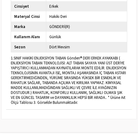
Cinsiyet
Erkek
Materyal Cinsi
Hakiki Deri
Marka
GÖNDERİ(R)
Kullanım Alanı
Günlük
Sezon
Dört Mevsim
1.SINIF HAKİKİ ENJEKSİYON TABAN Gönderi® DERİ ERKEK AYAKKABI (
ENJEKSİYON TABAN TEKNOLOJİSİ: ALT TABAN SAYAYA YANİ ÜST DERİYE
YAPIŞTIRICI KULLANMADAN KAYNATILARAK MONTE EDİLİR. ENJEKSİYON
TEKNOLOJİSİNİN AVANTAJI İSE, MONTAJ AŞAMASINDA İÇ TABAN ASTARI
GEREKTİRMEDİĞİNDEN, YÜRÜME SIRASINDA YÜKSEK BİR ESNEKLİK VE
RAHATLIK SAĞLAR, TABANDA AÇILMA VE KIRILMA YAPMAZ. KİMYASAL
MADDE KULLANILMADIĞINDAN SAĞLIKLI VE ÇEVRE İLE AYAĞINIZIN
DOSTUDUR.) RAHATLIK, KONFORLU KULLANIM, SAĞLIKLI OLMASI ŞIK
VE EN GÜNCEL TASARIM ve DAYANIKLILIK HEPSİ BİR ARADA.. * Ürüne Ait
Ölçü Tablosu 3. Görselde Bulunmaktadır.