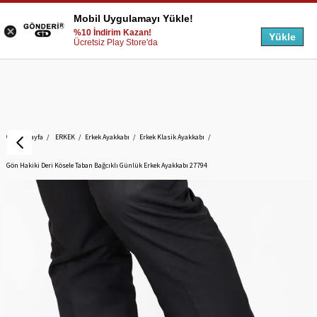
Mobil Uygulamayı Yükle!
%10 İndirim Kazan!
Yükle
Ücretsiz Play Store'da
Anasayfa
ERKEK
Erkek Ayakkabı
Erkek Klasik Ayakkabı
Gön Hakiki Deri Kösele Taban Bağcıklı Günlük Erkek Ayakkabı 27794