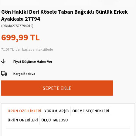
Gön Hakiki Deri Kösele Taban Bağcıklı Günlük Erkek
Ayakkabı 27794
(DDMA27527794010)
699,99 TL
71,07 TL
'den başlayan taksitlerle
Fiyat Düşünce Haber Ver
Kargo Bedava
ÜRÜN ÖZELLIKLERI
YORUMLAR
(0)
ÖDEME SEÇENEKLERI
ÜRÜN ÖNERILERI
ÖLÇÜ TABLOSU