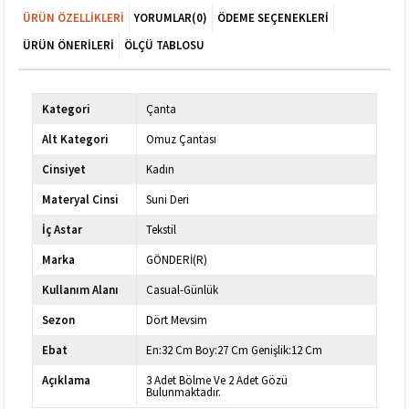
ÜRÜN ÖZELLIKLERI
YORUMLAR
(0)
ÖDEME SEÇENEKLERI
ÜRÜN ÖNERILERI
ÖLÇÜ TABLOSU
Kategori
Çanta
Alt Kategori
Omuz Çantası
Cinsiyet
Kadın
Materyal Cinsi
Suni Deri
İç Astar
Tekstil
Marka
GÖNDERİ(R)
Kullanım Alanı
Casual-Günlük
Sezon
Dört Mevsim
Ebat
En:32 Cm Boy:27 Cm Genişlik:12 Cm
Açıklama
3 Adet Bölme Ve 2 Adet Gözü
Bulunmaktadır.