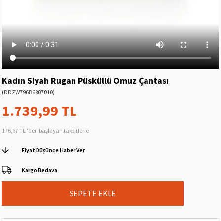
Kadın Siyah Rugan Püsküllü Omuz Çantası
(DDZW796B6807010)
1.739,99 TL
176,67 TL
'den başlayan taksitlerle
Fiyat Düşünce Haber Ver
Kargo Bedava