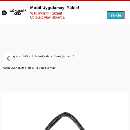
Mobil Uygulamayı Yükle!
%10 İndirim Kazan!
Yükle
Ücretsiz Play Store'da
Anasayfa
KADIN
Kadın Çanta
Omuz Çantası
Kadın Siyah Rugan Püsküllü Omuz Çantası