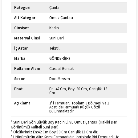
Kategori
Çanta
Alt Kategori
Omuz Çantası
Cinsiyet
Kadın
Materyal Cinsi
Suni Deri
İç Astar
Tekstil
Marka
GÖNDERİ(R)
Kullanım Alanı
Casual-Günlük
Sezon
Dört Mevsim
Ebat
En: 42 Cm, Boy: 30 Cm, Genişlik: 13
Cm
Açıklama
1' i Fermuarlı Toplam 3 Bölmesi Ve 1
Adet' de Fermuarlı Küçük Gözü
Bulunmaktadır.
* Suni Deri Gön Büyük Boy Kadın El VE Omuz Çantası (Hakiki Deri
Görünümlü Kaliteli Suni Deri).
* Ölçülerimiz En:42 Cm Boy:30 Cm Genişlik:13 Cm dir.
* Ürünümüzün Ağız Kısmı Fermuarlıdır, İçerisinde Biri Fermuarlı Üç