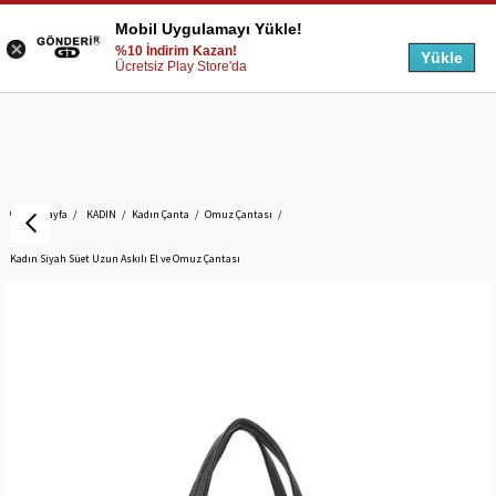
Mobil Uygulamayı Yükle!
%10 İndirim Kazan!
Yükle
Ücretsiz Play Store'da
Anasayfa
KADIN
Kadın Çanta
Omuz Çantası
Kadın Siyah Süet Uzun Askılı El ve Omuz Çantası