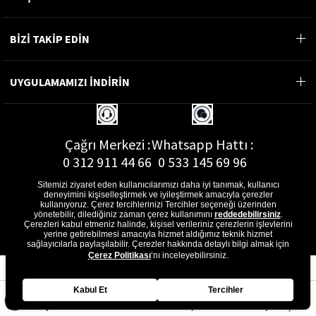
BİZİ TAKİP EDİN
UYGULAMAMIZI İNDİRİN
Çağrı Merkezi :
Whatsapp Hattı :
0 312 911 44 66
0 533 145 69 96
Sitemizi ziyaret eden kullanıcılarımızı daha iyi tanımak, kullanıcı
deneyimini kişiselleştirmek ve iyileştirmek amacıyla çerezler
kullanıyoruz. Çerez tercihlerinizi Tercihler seçeneği üzerinden
yönetebilir, dilediğiniz zaman çerez kullanımını
reddedebilirsiniz
.
E-Posta Adresi :
Çerezleri kabul etmeniz halinde, kişisel verileriniz çerezlerin işlevlerini
musterihizmetleri@gon.com.tr
yerine getirebilmesi amacıyla hizmet aldığımız teknik hizmet
sağlayıcılarla paylaşılabilir. Çerezler hakkında detaylı bilgi almak için
Çerez Politikası
’nı inceleyebilirsiniz.
Kabul Et
Tercihler
Anasayfa
Favorilerim
Sepetim
Üye Girişi