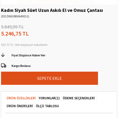
Kadın Siyah Süet Uzun Askılı El ve Omuz Çantası
(DDZW638B0640011)
5.849,99 TL
5.246,75 TL
532,72 TL
'den başlayan taksitlerle
Fiyat Düşünce Haber Ver
Kargo Bedava
ÜRÜN ÖZELLIKLERI
YORUMLAR
(1)
ÖDEME SEÇENEKLERI
ÜRÜN ÖNERILERI
ÖLÇÜ TABLOSU