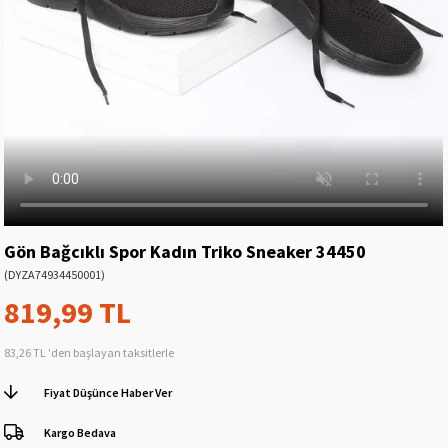
Gön Bağcıklı Spor Kadın Triko Sneaker 34450
(DYZA74934450001)
819,99 TL
83,26 TL
'den başlayan taksitlerle
Fiyat Düşünce Haber Ver
Kargo Bedava