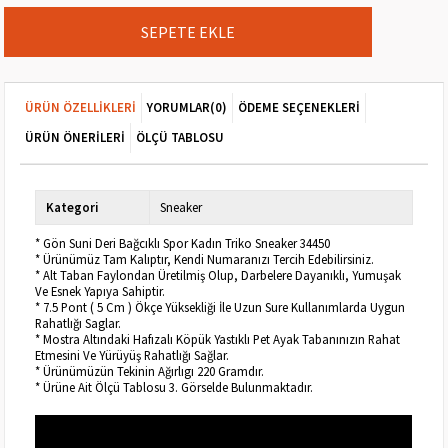
ÜRÜN ÖZELLIKLERI
YORUMLAR
(0)
ÖDEME SEÇENEKLERI
ÜRÜN ÖNERILERI
ÖLÇÜ TABLOSU
Kategori
Sneaker
* Gön Suni Deri Bağcıklı Spor Kadın Triko Sneaker 34450
* Ürünümüz Tam Kalıptır, Kendi Numaranızı Tercih Edebilirsiniz.
* Alt Taban Faylondan Üretilmiş Olup, Darbelere Dayanıklı, Yumuşak
Ve Esnek Yapıya Sahiptir.
* 7.5 Pont ( 5 Cm ) Ökçe Yüksekliği İle Uzun Sure Kullanımlarda Uygun
Rahatlığı Saglar.
* Mostra Altındaki Hafızalı Köpük Yastıklı Pet Ayak Tabanınızın Rahat
Etmesini Ve Yürüyüş Rahatlığı Sağlar.
* Ürünümüzün Tekinin Ağırlıgı 220 Gramdır.
* Ürüne Ait Ölçü Tablosu 3. Görselde Bulunmaktadır.