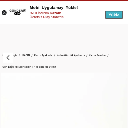
Mobil Uygulamayı Yükle!
%10 İndirim Kazan!
Yükle
Ücretsiz Play Store'da
Anasayfa
KADIN
Kadın Ayakkabı
Kadın Günlük Ayakkabı
Kadın Sneaker
Gön Bağcıklı Spor Kadın Triko Sneaker 34450