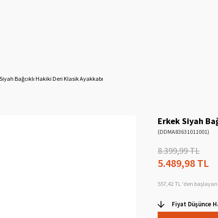
Siyah Bağcıklı Hakiki Deri Klasik Ayakkabı
Erkek Siyah Bağ
(DDMA83631011001)
8.399,99 TL
5.489,98 TL
557,42 TL
'den başlayan 
Fiyat Düşünce H