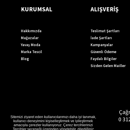
KURUMSAL
ALIŞVERİŞ
Hakkımızda
Teslimat Şartları
Mağazalar
İade Şartları
Yavaş Moda
Kampanyalar
Marka Tescil
Güvenli Ödeme
Blog
Faydalı Bilgiler
Sizden Gelen Mailler
Çağr
Sitemizi ziyaret eden kullanıcılarımızı daha iyi tanımak,
0 31
kullanıcı deneyimini kişiselleştirmek ve iyileştirmek
amacıyla çerezler kullanıyoruz. Çerez tercihlerinizi
Tercihler seçeneği üzerinden yönetebilir, dilediğiniz