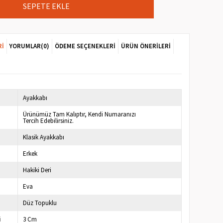
RI
YORUMLAR
(0)
ÖDEME SEÇENEKLERI
ÜRÜN ÖNERILERI
Ayakkabı
Ürünümüz Tam Kalıptır, Kendi Numaranızı
Tercih Edebilirsiniz.
Klasik Ayakkabı
Erkek
Hakiki Deri
Eva
Düz Topuklu
i
3 Cm