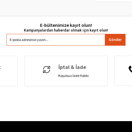
E-bültenimize kayıt olun!
Gönder
t
İptal & İade
Koşulsuz İade Hakkı