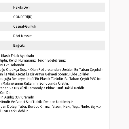
Hakiki Deri
GÖNDERİ(R)
Casual-Günlük
Dört Mevsim
Bağcıklı
ri Klasik Erkek Ayakkabı
ptır, Kendi Numaranızı Tercih Edebilirsiniz.
ı Eva Tabandır.
uğu Oldukça Düşük Olan Poliüretandan Üretilen Bir Taban Çeşididir.
n İle Vinil Asetat İle Bir Araya Gelmesi Sonucu Elde Edilirler.
auçuğa Benzeyen Hafif Bir Plastik Türüdür. Bu Taban Çeşidi PVC İçin
n Makinelerinin Kullanımı Sonucunda Üretilir.
rları Ve Dış Yüzü Tamamiyle Birinci Sınıf Hakiki Deridir.
 Cm Dir.
n Ağırlığı 337 Gramdır.
imdir Ve Birinci Sınıf Hakiki Deriden Üretilmiştir.
inden Dolayı Taba, Bordo, Kırmızı, Vizon, Haki, Yeşil, Nude, Bej v.b.
ki Ton Fark Edebilir.