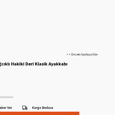
< < Önceki Sayfaya Dön
cıklı Hakiki Deri Klasik Ayakkabı
taksitlerle
aber Ver
Kargo Bedava