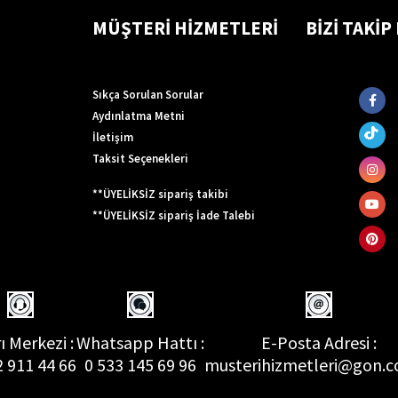
MÜŞTERİ HİZMETLERİ
BİZİ TAKİP
Sıkça Sorulan Sorular
Aydınlatma Metni
İletişim
Taksit Seçenekleri
**ÜYELİKSİZ sipariş takibi
**ÜYELİKSİZ sipariş İade Talebi
ı Merkezi :
Whatsapp Hattı :
E-Posta Adresi :
2 911 44 66
0 533 145 69 96
musterihizmetleri@gon.c