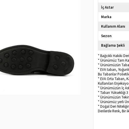
İç Astar
Marka
Kullanım Alanı
Sezon
Bağlama Şekli
* Bağcıklı Hakiki De
* Ürünümüz Tam Kalı
* Ürünümüzün Taban
* EVA taban, Yoğunl
Bu Tabanlar Polietile
* EVA Orta Taban, K
Kullanılan Enjeksiyo
* Ürünümüzün İç Asta
* Taban Yüksekliği 3
* Ürünümüzün Tekini
* Ürünümüz yerli Üret
* Doğal Deri Niteliğ
Derilerde Renk, Bir i