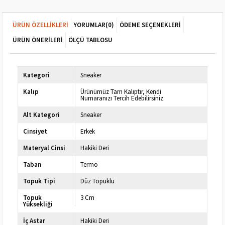
ÜRÜN ÖZELLIKLERI
YORUMLAR
(0)
ÖDEME SEÇENEKLERI
ÜRÜN ÖNERILERI
ÖLÇÜ TABLOSU
Kategori
Sneaker
Kalıp
Ürünümüz Tam Kalıptır, Kendi
Numaranızı Tercih Edebilirsiniz.
Alt Kategori
Sneaker
Cinsiyet
Erkek
Materyal Cinsi
Hakiki Deri
Taban
Termo
Topuk Tipi
Düz Topuklu
Topuk
3 Cm
Yüksekliği
İç Astar
Hakiki Deri