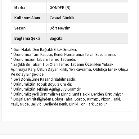
Marka
GÖNDERİ(R)
Kullanım Alanı
Casual-Günlük
Sezon
Dört Mevsim
Bağlama Şekli
Bağcıklı
* Gön Hakiki Deri Bağcıklı Erkek Sneaker.
* Ürünümüz Tam Kalıptır, Kendi Numaranızı Tercih Edebilirsiniz.
* Ürünümüzün Tabanı Termo Tabandır.
* Sağlıklı Bir Taban Tipi Olan Termo Tabanın Özellikleri Yüksek
Aşınmaya Karşı Üstün Dayanıklılık, Yeri Kavrama, Oldukça Esnek Oluşu
Ve Kolay Bir Şekilde
* Geri Dönüşüme Kazandırılabilmesidir.
* Ürünümüzün Topuk Boyu 3 Cm dir.
* Ürünümüzün Tekinin Ağırlığı 378 Gramdır.
* Ürünümüz yerli Üretimdir Ve Birinci Sınıf Hakiki Deriden Üretilmiştir.
* Doğal Deri Niteliğinden Dolayı Taba, Bordo, Kırmızı, Vizon, Haki,
Yeşil, Nude, Bej v.b. Derilerde Renk, Bir iki Ton Fark Edebilir.