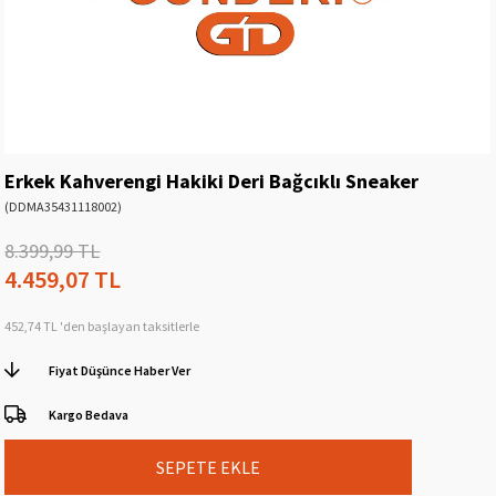
Erkek Kahverengi Hakiki Deri Bağcıklı Sneaker
(DDMA35431118002)
8.399,99 TL
4.459,07 TL
452,74 TL
'den başlayan taksitlerle
Fiyat Düşünce Haber Ver
Kargo Bedava