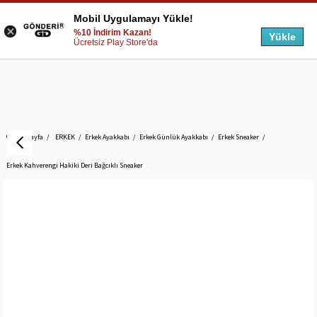
Mobil Uygulamayı Yükle!
%10 İndirim Kazan!
Yükle
Ücretsiz Play Store'da
Anasayfa
ERKEK
Erkek Ayakkabı
Erkek Günlük Ayakkabı
Erkek Sneaker
Erkek Kahverengi Hakiki Deri Bağcıklı Sneaker