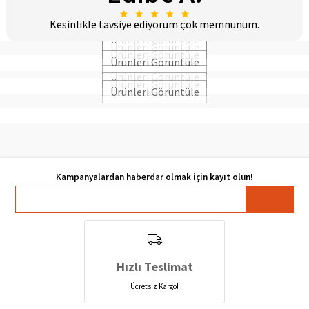
l.
Kesinlikle tavsiye ediyorum çok memnunum.
İn
Hızlı Teslimat
Ücretsiz Kargo!