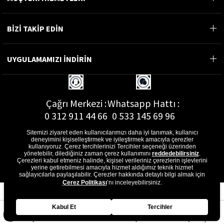
BİZİ TAKİP EDİN
UYGULAMAMIZI İNDİRİN
Çağrı Merkezi :
Whatsapp Hattı :
0 312 911 44 66
0 533 145 69 96
Sitemizi ziyaret eden kullanıcılarımızı daha iyi tanımak, kullanıcı
deneyimini kişiselleştirmek ve iyileştirmek amacıyla çerezler
kullanıyoruz. Çerez tercihlerinizi Tercihler seçeneği üzerinden
yönetebilir, dilediğiniz zaman çerez kullanımını
reddedebilirsiniz
.
E-Posta Adresi :
Çerezleri kabul etmeniz halinde, kişisel verileriniz çerezlerin işlevlerini
musterihizmetleri@gon.com.tr
yerine getirebilmesi amacıyla hizmet aldığımız teknik hizmet
sağlayıcılarla paylaşılabilir. Çerezler hakkında detaylı bilgi almak için
Çerez Politikası
’nı inceleyebilirsiniz.
Kabul Et
Tercihler
Anasayfa
Favorilerim
Sepetim
Üye Girişi