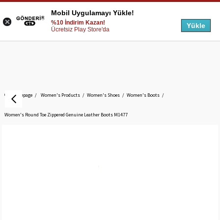
Mobil Uygulamayı Yükle!
%10 İndirim Kazan!
Yükle
Ücretsiz Play Store'da
Homepage
Women's Products
Women's Shoes
Women's Boots
Women's Round Toe Zippered Genuine Leather Boots M1477