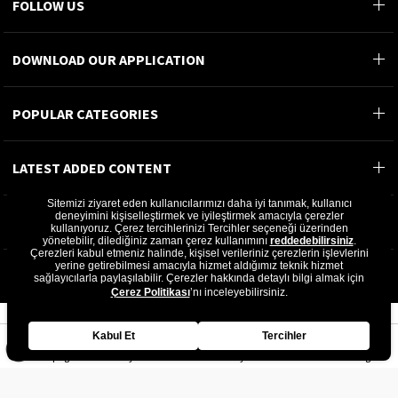
FOLLOW US
DOWNLOAD OUR APPLICATION
POPULAR CATEGORIES
LATEST ADDED CONTENT
Sitemizi ziyaret eden kullanıcılarımızı daha iyi tanımak, kullanıcı
deneyimini kişiselleştirmek ve iyileştirmek amacıyla çerezler
MOST READ CONTENT
kullanıyoruz. Çerez tercihlerinizi Tercihler seçeneği üzerinden
yönetebilir, dilediğiniz zaman çerez kullanımını
reddedebilirsiniz
.
Çerezleri kabul etmeniz halinde, kişisel verileriniz çerezlerin işlevlerini
©2024 GÖN DERİ®- All rights reserved.
yerine getirebilmesi amacıyla hizmet aldığımız teknik hizmet
sağlayıcılarla paylaşılabilir. Çerezler hakkında detaylı bilgi almak için
GÖN DERİ ÜRÜNLERİ A.Ş.
Çerez Politikası
’nı inceleyebilirsiniz.
Kabul Et
Tercihler
Homepage
My Favorites
My Cart
Member Log In