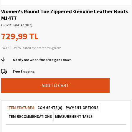
Women's Round Toe Zippered Genuine Leather Boots
M1477
(GKZB134M1477013)
729,99 TL
74,12 TL
With install ments starting from
Notify me when the price goes down
Free Shipping
ITEM FEATURES
COMMENTS
(0)
PAYMENT OPTIONS
ITEM RECOMMENDATIONS
MEASUREMENT TABLE