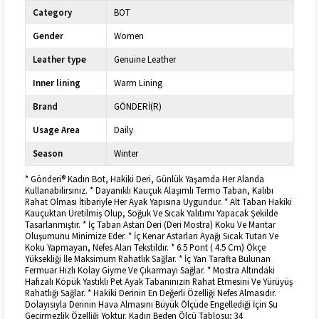
Category
BOT
Gender
Women
Leather type
Genuine Leather
Inner lining
Warm Lining
Brand
GÖNDERİ(R)
Usage Area
Daily
Season
Winter
* Gönderi® Kadın Bot, Hakiki Deri, Günlük Yaşamda Her Alanda
Kullanabilirsiniz. * Dayanıklı Kauçuk Alaşımlı Termo Taban, Kalıbı
Rahat Olması İtibariyle Her Ayak Yapısına Uygundur. * Alt Taban Hakiki
Kauçuktan Üretilmiş Olup, Soğuk Ve Sıcak Yalıtımı Yapacak Şekilde
Tasarlanmıştır. * İç Taban Astarı Deri (Deri Mostra) Koku Ve Mantar
Oluşumunu Minimize Eder. * İç Kenar Astarları Ayağı Sıcak Tutan Ve
Koku Yapmayan, Nefes Alan Tekstildir. * 6.5 Pont ( 4.5 Cm) Ökçe
Yüksekliği İle Maksimum Rahatlık Sağlar. * İç Yan Tarafta Bulunan
Fermuar Hızlı Kolay Giyme Ve Çıkarmayı Sağlar. * Mostra Altındaki
Hafızalı Köpük Yastıklı Pet Ayak Tabanınızın Rahat Etmesini Ve Yürüyüş
Rahatlığı Sağlar. * Hakiki Derinin En Değerli Özelliği Nefes Almasıdır.
Dolayısıyla Derinin Hava Almasını Büyük Ölçüde Engellediği İçin Su
Geçirmezlik Özelliği Yoktur. Kadın Beden Ölçü Tablosu; 34