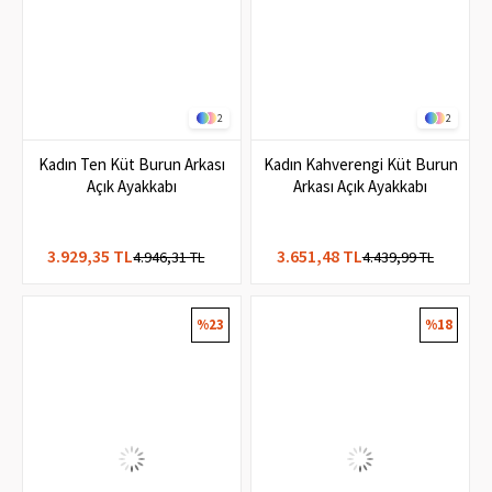
2
2
Kadın Ten Küt Burun Arkası
Kadın Kahverengi Küt Burun
Açık Ayakkabı
Arkası Açık Ayakkabı
3.929,35 TL
3.651,48 TL
4.946,31 TL
4.439,99 TL
%23
%18