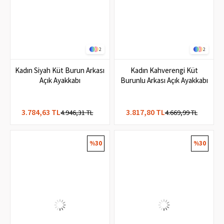
2
2
Kadın Siyah Küt Burun Arkası
Kadın Kahverengi Küt
Açık Ayakkabı
Burunlu Arkası Açık Ayakkabı
3.784,63 TL
3.817,80 TL
4.946,31 TL
4.669,99 TL
%30
%30