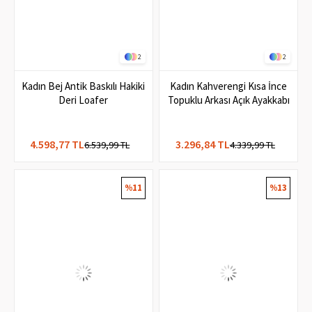
2
2
Kadın Bej Antik Baskılı Hakiki
Kadın Kahverengi Kısa İnce
Deri Loafer
Topuklu Arkası Açık Ayakkabı
4.598,77 TL
3.296,84 TL
6.539,99 TL
4.339,99 TL
%11
%13