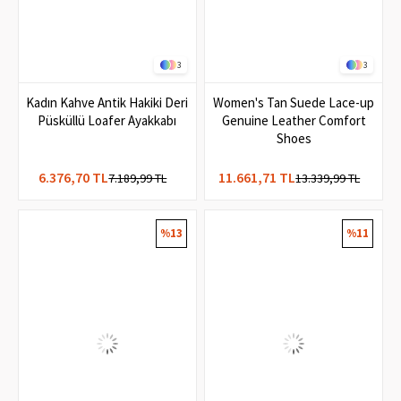
3
3
Kadın Kahve Antik Hakiki Deri
Women's Tan Suede Lace-up
Püsküllü Loafer Ayakkabı
Genuine Leather Comfort
Shoes
6.376,70 TL
11.661,71 TL
7.189,99 TL
13.339,99 TL
%13
%11