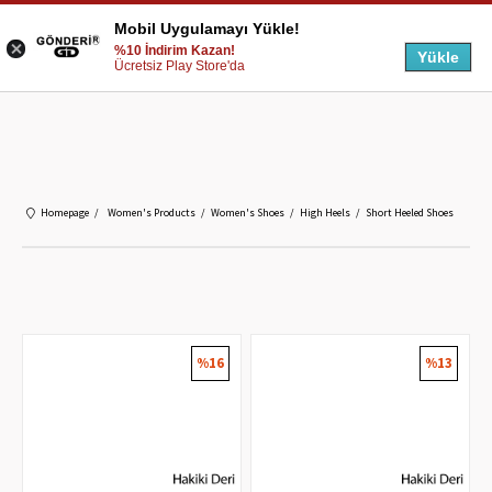
Mobil Uygulamayı Yükle!
%10 İndirim Kazan!
Yükle
Ücretsiz Play Store'da
Homepage
Women's Products
Women's Shoes
High Heels
Short Heeled Shoes
%16
%13