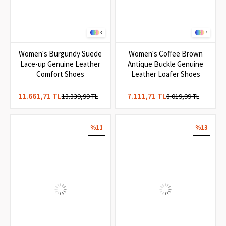
3
7
Women's Burgundy Suede
Women's Coffee Brown
Lace-up Genuine Leather
Antique Buckle Genuine
Comfort Shoes
Leather Loafer Shoes
11.661,71 TL
7.111,71 TL
13.339,99 TL
8.019,99 TL
%11
%13