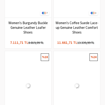
7
3
Women's Burgundy Buckle
Women's Coffee Suede Lace-
Genuine Leather Loafer
up Genuine Leather Comfort
Shoes
Shoes
7.111,71 TL
11.661,71 TL
8.019,99 TL
13.339,99 TL
%18
%24