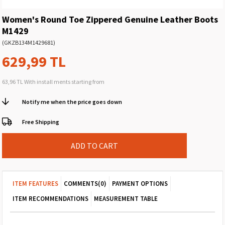
Women's Round Toe Zippered Genuine Leather Boots
M1429
(GKZB134M1429681)
629,99 TL
63,96 TL
With install ments starting from
Notify me when the price goes down
Free Shipping
ITEM FEATURES
COMMENTS
(0)
PAYMENT OPTIONS
ITEM RECOMMENDATIONS
MEASUREMENT TABLE