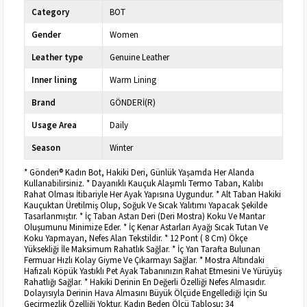
Category
BOT
Gender
Women
Leather type
Genuine Leather
Inner lining
Warm Lining
Brand
GÖNDERİ(R)
Usage Area
Daily
Season
Winter
* Gönderi® Kadın Bot, Hakiki Deri, Günlük Yaşamda Her Alanda
Kullanabilirsiniz. * Dayanıklı Kauçuk Alaşımlı Termo Taban, Kalıbı
Rahat Olması İtibariyle Her Ayak Yapısına Uygundur. * Alt Taban Hakiki
Kauçuktan Üretilmiş Olup, Soğuk Ve Sıcak Yalıtımı Yapacak Şekilde
Tasarlanmıştır. * İç Taban Astarı Deri (Deri Mostra) Koku Ve Mantar
Oluşumunu Minimize Eder. * İç Kenar Astarları Ayağı Sıcak Tutan Ve
Koku Yapmayan, Nefes Alan Tekstildir. * 12 Pont ( 8 Cm) Ökçe
Yüksekliği İle Maksimum Rahatlık Sağlar. * İç Yan Tarafta Bulunan
Fermuar Hızlı Kolay Giyme Ve Çıkarmayı Sağlar. * Mostra Altındaki
Hafızalı Köpük Yastıklı Pet Ayak Tabanınızın Rahat Etmesini Ve Yürüyüş
Rahatlığı Sağlar. * Hakiki Derinin En Değerli Özelliği Nefes Almasıdır.
Dolayısıyla Derinin Hava Almasını Büyük Ölçüde Engellediği İçin Su
Geçirmezlik Özelliği Yoktur. Kadın Beden Ölçü Tablosu; 34