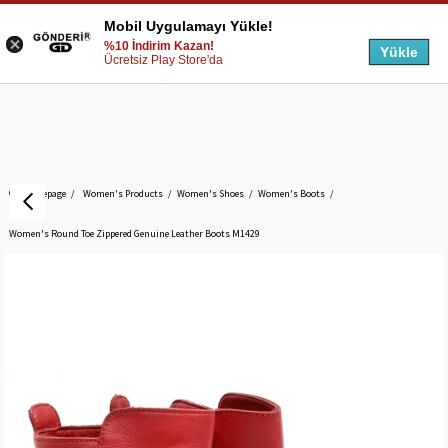
Mobil Uygulamayı Yükle!
%10 İndirim Kazan!
Yükle
Ücretsiz Play Store'da
Homepage
Women's Products
Women's Shoes
Women's Boots
Women's Round Toe Zippered Genuine Leather Boots M1429