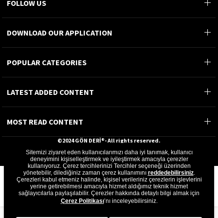
FOLLOW US
DOWNLOAD OUR APPLICATION
POPULAR CATEGORIES
LATEST ADDED CONTENT
MOST READ CONTENT
©2024 GÖN DERİ®- All rights reserved.
Sitemizi ziyaret eden kullanıcılarımızı daha iyi tanımak, kullanıcı
GÖN DERİ ÜRÜNLERİ A.Ş.
deneyimini kişiselleştirmek ve iyileştirmek amacıyla çerezler
kullanıyoruz. Çerez tercihlerinizi Tercihler seçeneği üzerinden
yönetebilir, dilediğiniz zaman çerez kullanımını
reddedebilirsiniz
.
Çerezleri kabul etmeniz halinde, kişisel verileriniz çerezlerin işlevlerini
yerine getirebilmesi amacıyla hizmet aldığımız teknik hizmet
sağlayıcılarla paylaşılabilir. Çerezler hakkında detaylı bilgi almak için
Çerez Politikası
’nı inceleyebilirsiniz.