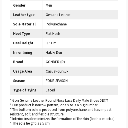
Gender
Men
Leather type
Genuine Leather
Sole Material
Polyurethane
Heel Type
Flat Heels
Heel Height
3,5 Cm
Inner lining
Hakiki Deri
Brand
GÖNDERİ(R)
Usage Area
Casual-Günlük
Season
FOUR SEASON
Type of Tying
Laced
* Gön Genuine Leather Round Nose Lace Daily Male Shoes 01374
* Our product is narrow pattern, one size is a big number.
* The bottom sole is produced from polyurethane and has impact
resistant, soft and flexible structure.
* Interior insole minimizes the formation of the skin (leather mostra).
* The sole height is 3.5 cm