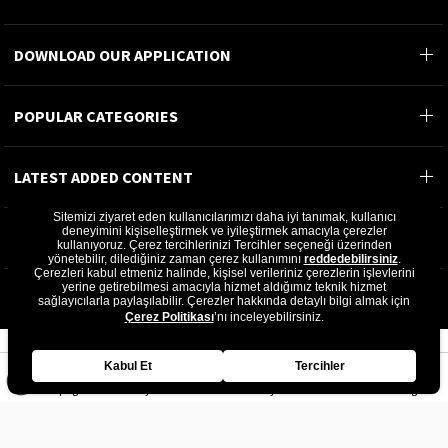
DOWNLOAD OUR APPLICATION
POPULAR CATEGORIES
LATEST ADDED CONTENT
Sitemizi ziyaret eden kullanıcılarımızı daha iyi tanımak, kullanıcı
deneyimini kişiselleştirmek ve iyileştirmek amacıyla çerezler
MOST READ CONTENT
kullanıyoruz. Çerez tercihlerinizi Tercihler seçeneği üzerinden
yönetebilir, dilediğiniz zaman çerez kullanımını
reddedebilirsiniz
.
Çerezleri kabul etmeniz halinde, kişisel verileriniz çerezlerin işlevlerini
©2024 GÖN DERİ®- All rights reserved.
yerine getirebilmesi amacıyla hizmet aldığımız teknik hizmet
sağlayıcılarla paylaşılabilir. Çerezler hakkında detaylı bilgi almak için
GÖN DERİ ÜRÜNLERİ A.Ş.
Çerez Politikası
’nı inceleyebilirsiniz.
Kabul Et
Tercihler
Homepage
My Favorites
My Cart
Member Log In