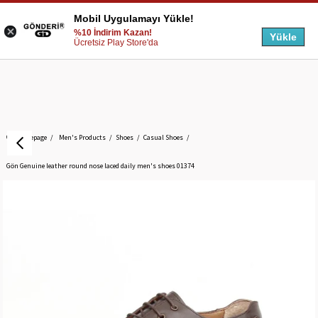
Mobil Uygulamayı Yükle!
%10 İndirim Kazan!
Yükle
Ücretsiz Play Store'da
Homepage
Men's Products
Shoes
Casual Shoes
Gön Genuine leather round nose laced daily men's shoes 01374