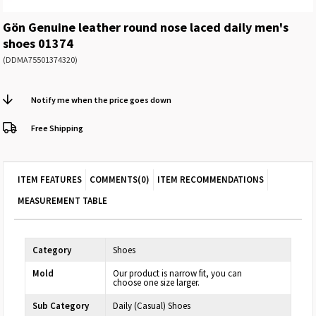
Gön Genuine leather round nose laced daily men's
shoes 01374
(DDMA75501374320)
Notify me when the price goes down
Free Shipping
ITEM FEATURES
COMMENTS
(0)
ITEM RECOMMENDATIONS
MEASUREMENT TABLE
Category
Shoes
Mold
Our product is narrow fit, you can
choose one size larger.
Sub Category
Daily (Casual) Shoes