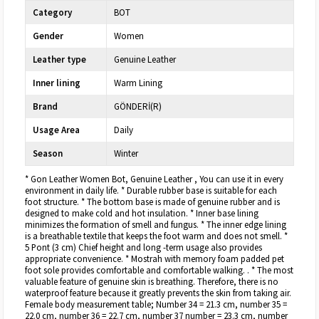
Category
BOT
Gender
Women
Leather type
Genuine Leather
Inner lining
Warm Lining
Brand
GÖNDERİ(R)
Usage Area
Daily
Season
Winter
* Gon Leather Women Bot, Genuine Leather , You can use it in every
environment in daily life. * Durable rubber base is suitable for each
foot structure. * The bottom base is made of genuine rubber and is
designed to make cold and hot insulation. * Inner base lining
minimizes the formation of smell and fungus. * The inner edge lining
is a breathable textile that keeps the foot warm and does not smell. *
5 Pont (3 cm) Chief height and long -term usage also provides
appropriate convenience. * Mostrah with memory foam padded pet
foot sole provides comfortable and comfortable walking. . * The most
valuable feature of genuine skin is breathing. Therefore, there is no
waterproof feature because it greatly prevents the skin from taking air.
Female body measurement table; Number 34 = 21.3 cm, number 35 =
22.0 cm, number 36 = 22.7 cm, number 37 number = 23.3 cm, number