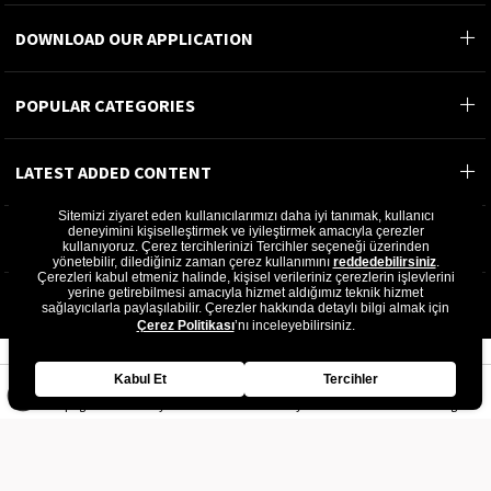
DOWNLOAD OUR APPLICATION
POPULAR CATEGORIES
LATEST ADDED CONTENT
Sitemizi ziyaret eden kullanıcılarımızı daha iyi tanımak, kullanıcı
deneyimini kişiselleştirmek ve iyileştirmek amacıyla çerezler
MOST READ CONTENT
kullanıyoruz. Çerez tercihlerinizi Tercihler seçeneği üzerinden
yönetebilir, dilediğiniz zaman çerez kullanımını
reddedebilirsiniz
.
Çerezleri kabul etmeniz halinde, kişisel verileriniz çerezlerin işlevlerini
©2024 GÖN DERİ®- All rights reserved.
yerine getirebilmesi amacıyla hizmet aldığımız teknik hizmet
sağlayıcılarla paylaşılabilir. Çerezler hakkında detaylı bilgi almak için
GÖN DERİ ÜRÜNLERİ A.Ş.
Çerez Politikası
’nı inceleyebilirsiniz.
Kabul Et
Tercihler
Homepage
My Favorites
My Cart
Member Log In