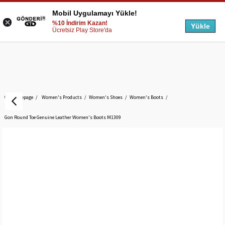
Mobil Uygulamayı Yükle!
%10 İndirim Kazan!
Yükle
Ücretsiz Play Store'da
Homepage
Women's Products
Women's Shoes
Women's Boots
Gon Round Toe Genuine Leather Women's Boots M1309