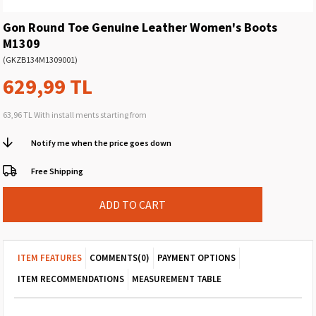
Gon Round Toe Genuine Leather Women's Boots
M1309
(GKZB134M1309001)
629,99 TL
63,96 TL
With install ments starting from
Notify me when the price goes down
Free Shipping
ITEM FEATURES
COMMENTS
(0)
PAYMENT OPTIONS
ITEM RECOMMENDATIONS
MEASUREMENT TABLE